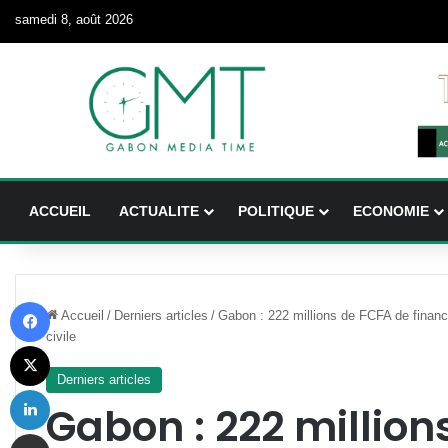
samedi 8, août 2026
ACCUEIL
ACTUALITE
POLITIQUE
ECONOMIE
Facebook
Accueil
/
Derniers articles
/
Gabon : 222 millions de FCFA de financ
civile
X
Derniers articles
Linkedin
Gabon : 222 million
Partager par email