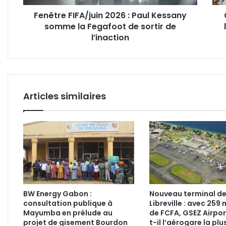
Fegafoot
Plani
Fenêtre FIFA/juin 2026 : Paul Kessany
de
et
somme la Fegafoot de sortir de
sortir
de
de
l’inaction
l’En
l’inaction
supé
font
le
point
des
Articles similaires
100
jours
BW Energy Gabon :
Nouveau terminal d
consultation publique à
Libreville : avec 259 
Mayumba en prélude au
de FCFA, GSEZ Airpor
projet de gisement Bourdon
t-il l’aérogare la plu