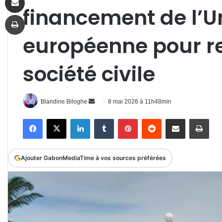
financement de l’U
Imprimer
européenne pour re
société civile
Envoyer
Blandine Biloghe
8 mai 2026 à 11h48min
un
Facebook
X
Linkedin
Tumblr
Pinterest
Reddit
Partager par email
Impr
courriel
Ajouter GabonMediaTime à vos sources préférées