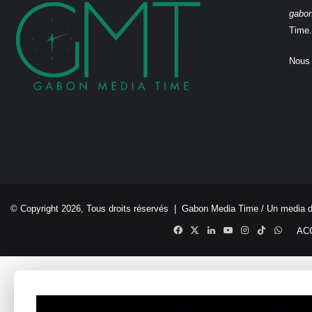
gabo
Time.
Nous 
© Copyright 2026, Tous droits réservés |
Gabon Media Time
/ Un media 
Facebook
X
Linkedin
YouTube
Instagram
TikTok
Whats
AC