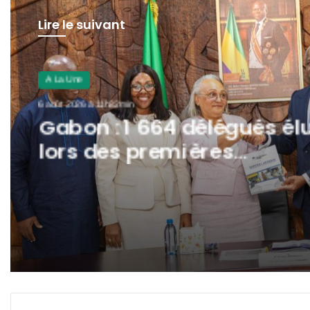
Lire le suivant
A La Une
6 août 2026 à 11h32min
Gabon : 1 664 délégués él
lors des premières
élections professionnelle