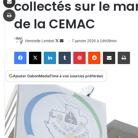
collectés sur le ma
Imprimer
de la CEMAC
Follow
Envoyer
Henriette Lembet
7 janvier 2026 à 14h09min
on
un
Facebook
X
Linkedin
Tumblr
Pinterest
Reddit
Partager par email
Impr
X
courriel
Ajouter GabonMediaTime à vos sources préférées