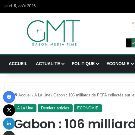
jeudi 6, août 2026
ACCUEIL
ACTUALITE
POLITIQUE
ECONOMIE
Facebook
Accueil
/
A La Une
/
Gabon : 106 milliards de FCFA collectés sur 
X
A La Une
Derniers articles
ECONOMIE
Linkedin
Gabon : 106 milliar
Partager par email