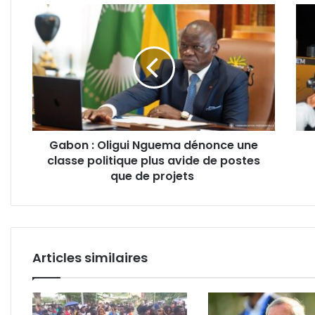
Gabon
Port-
:
Gent
Oligui
:
Nguema
démo
dénonce
des
une
cons
classe
anar
politique
au
plus
Mar
Gabon : Oligui Nguema dénonce une
avide
«Gra
classe politique plus avide de postes
de
Vill
postes
que de projets
que
de
projets
Articles similaires