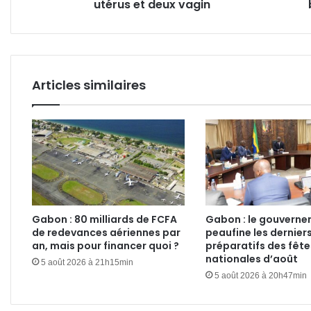
deux
utérus et deux vagin
et
vagin
de
la
docu
Articles similaires
Gabon : 80 milliards de FCFA
Gabon : le gouvern
de redevances aériennes par
peaufine les dernier
an, mais pour financer quoi ?
préparatifs des fête
nationales d’août
5 août 2026 à 21h15min
5 août 2026 à 20h47min