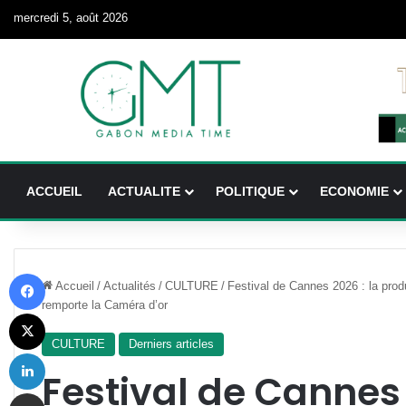
mercredi 5, août 2026
ACCUEIL
ACTUALITE
POLITIQUE
ECONOMIE
Facebook
Accueil
/
Actualités
/
CULTURE
/
Festival de Cannes 2026 : la prod
remporte la Caméra d’or
X
CULTURE
Derniers articles
Linkedin
Festival de Cannes 
Partager par email