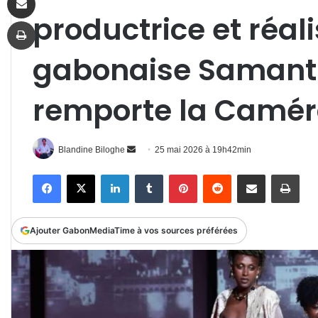
productrice et réali
Imprimer
gabonaise Samanth
remporte la Camér
Envoyer
Blandine Biloghe
25 mai 2026 à 19h42min
un
Facebook
X
Linkedin
Tumblr
Pinterest
Reddit
Partager par email
Impr
courriel
Ajouter GabonMediaTime à vos sources préférées