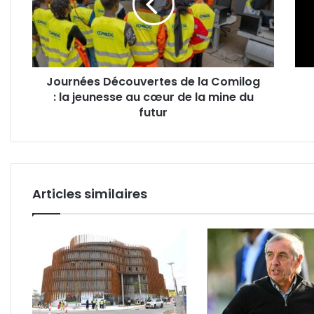
Comilog
de
:
Biss
la
:
jeunesse
l’Ag
au
fixe
Journées Découvertes de la Comilog
cœur
des
: la jeunesse au cœur de la mine du
de
cond
la
futur
mine
du
futur
Articles similaires