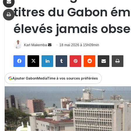
titres du Gabon ém
Imprimer
élevés jamais obs
Envoyer
Karl Makemba
18 mai 2026 à 15h09min
un
Facebook
X
Linkedin
Tumblr
Pinterest
Reddit
Partager par email
Impr
courriel
Ajouter GabonMediaTime à vos sources préférées