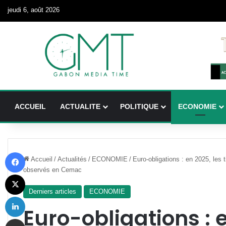
jeudi 6, août 2026
ACCUEIL
ACTUALITE
POLITIQUE
ECONOMIE
Facebook
Accueil
/
Actualités
/
ECONOMIE
/
Euro-obligations : en 2025, les
observés en Cemac
X
Derniers articles
ECONOMIE
Linkedin
Euro-obligations : e
Partager par email