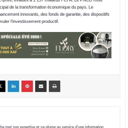
cipal de la transformation économique du pays. Le
ncement innovants, des fonds de garantie, des dispositifs
imuler l’investissement productif.
Lycée Public d’Awendje : 735 élèves
en 2026 pour seulement 7 salles
classe fonctionnelles
Gabon : Hermann Immongault
prend le pouls de la modernisation
de la Fonction publique
book
X
Linkedin
Pinterest
Partager par email
Imprimer
Élection au secrétariat général de
l’ONU : Macky Sall cinquième au
premier vote indicatif
Journée internationale de la
Femme africaine : le Gabon place
le curseur sur le leadership féminin
a met son expertise et sa plume au service d’une information