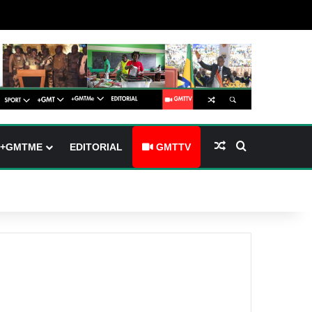
(barre latérale)
tch skin
Article Aléatoire
Rechercher
+GMTME
EDITORIAL
GMTTV