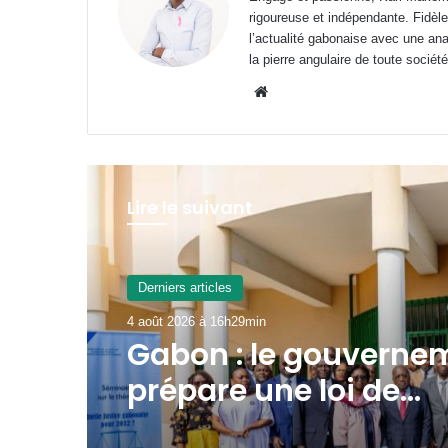
rigoureuse et indépendante. Fidèle
l’actualité gabonaise avec une anal
la pierre angulaire de toute société
Website
Lire le suivant
A La Une
4 août 2026 à 9h55min
Transport aérien : ju
52 480 FCFA de rede
R4 pour un aller-reto