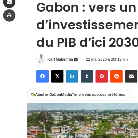
Gabon : vers un 
Imprimer
d’investissemen
du PIB d’ici 203
Envoyer
Karl Makemba
22 mai 2026 à 20h12min
un
Facebook
X
Linkedin
Tumblr
Pinterest
Reddit
P
courriel
Ajouter GabonMediaTime à vos sources préférées