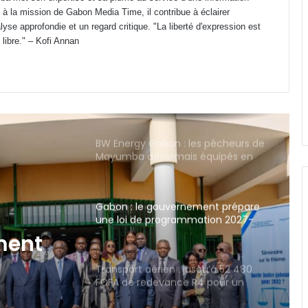
 à la mission de Gabon Media Time, il contribue à éclairer
Gabon : Camélia Ntoutoume
yse approfondie et un regard critique. "La liberté d'expression est
annonce une rentrée des classes à
 libre." – Kofi Annan
effectifs pléthoriques
BW Energy Gabon : les pêcheurs de
Mayumba désormais équipés en
matériel professionnel
Gabon : le gouvernement prépare
une loi de programmation 2027-
2032 pour refonder son système
judiciaire
Transport aérien : jusqu’à 52 480
FCFA de redevance R4 pour un
aller-retour Port-Gentil–Franceville
squ’à
vance
CES Public d’Awendje : 2 500 élèves,
seulement 4 surveillants et 3 W.C
ur
fonctionnels