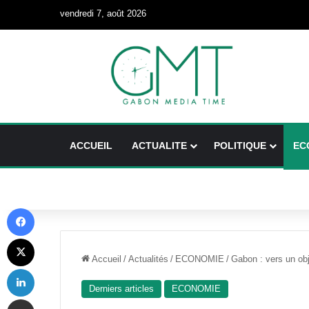
vendredi 7, août 2026
ACCUEIL
ACTUALITE
POLITIQUE
EC
Facebook
X
Accueil
/
Actualités
/
ECONOMIE
/
Gabon : vers un obj
Linkedin
Derniers articles
ECONOMIE
Partager par email