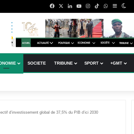
Facebook
X
Linkedin
YouTube
Instagram
TikTok
WhatsApp
Sidebar 
Swi
ONOMIE
SOCIETE
TRIBUNE
SPORT
+GMT
ectif d’investissement global de 37,5% du PIB d’ici 2030