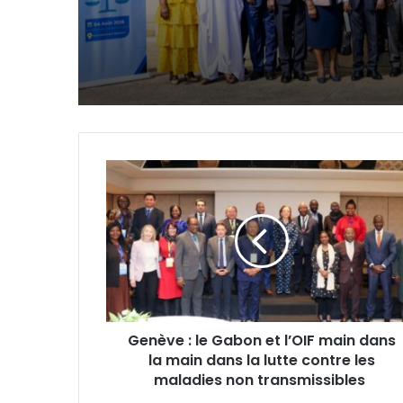
Port-Gentil–Francevi
Genève
:
le
Gabon
et
l’OIF
main
dans
la
Genève : le Gabon et l’OIF main dans
main
la main dans la lutte contre les
dans
la
maladies non transmissibles
lutte