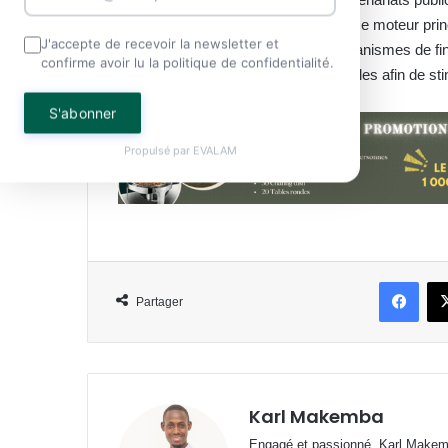
clairement sur le secteur privé comme moteur prin
J'accepte de recevoir la newsletter et
gouvernement prévoit ainsi des mécanismes de fina
confirme avoir lu la politique de confidentialité.
de microcrédit et des incitations fiscales afin de st
S'abonner
Propulsé par
EVALAM
Face
Partager
Karl Makemba
Engagé et passionné, Karl Makemb