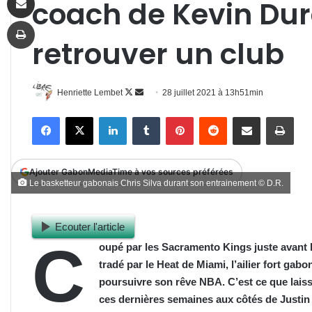
coach de Kevin Dur
Imprimer
retrouver un club
Follow
Envoyer
Henriette Lembet
28 juillet 2021 à 13h51min
on
un
Facebook
X
Linkedin
Tumblr
Pinterest
Reddit
Partager par email
Impr
X
courriel
Ajouter GabonMediaTime à vos sources préférées
Le basketteur gabonais Chris Silva durant son entrainement © D.R.
Ecouter l'article
C
oupé par les Sacramento Kings juste avant la
tradé par le Heat de Miami, l’ailier fort
g
abon
poursuivre son rêve NBA. C’est ce que lais
ces dernières semaines aux côtés de Justin