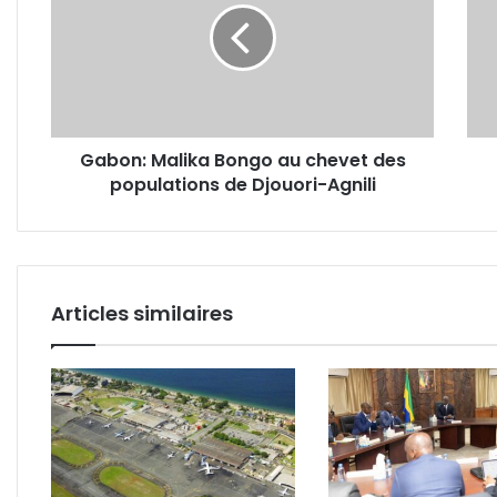
au
en
chevet
lice
des
pour
populations
le
de
conc
Djouori-
sous
Gabon: Malika Bongo au chevet des
Agnili
régi
populations de Djouori-Agnili
d'hôt
Articles similaires