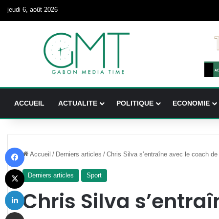
jeudi 6, août 2026
ACCUEIL
ACTUALITE
POLITIQUE
ECONOMIE
Facebook
Accueil
/
Derniers articles
/
Chris Silva s’entraîne avec le coach de
X
Derniers articles
Sport
Linkedin
Chris Silva s’entraî
Partager par email