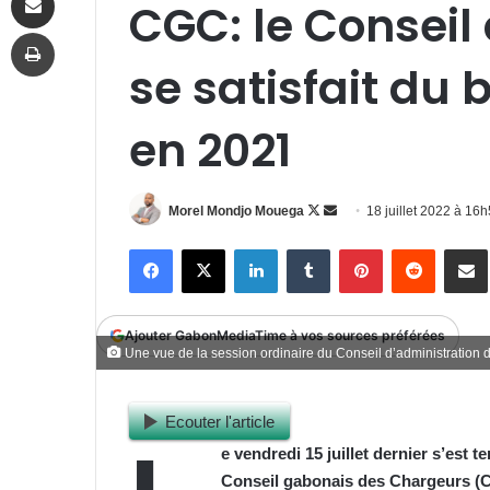
CGC: le Conseil
Imprimer
se satisfait du 
en 2021
Follow
Envoyer
Morel Mondjo Mouega
18 juillet 2022 à 16
on
un
Facebook
X
Linkedin
Tumblr
Pinterest
Reddit
P
X
courriel
Ajouter GabonMediaTime à vos sources préférées
Une vue de la session ordinaire du Conseil d’administration 
Ecouter l'article
e vendredi 15 juillet dernier s’est 
Conseil gabonais des Chargeurs (CG