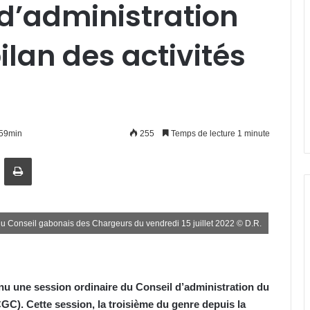
 d’administration
bilan des activités
h59min
255
Temps de lecture 1 minute
artager par email
Imprimer
du Conseil gabonais des Chargeurs du vendredi 15 juillet 2022 © D.R.
tenu une session ordinaire du Conseil d’administration du
C). Cette session, la troisième du genre depuis la