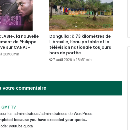
smartphones chinois en un mois
Gabon-Chine : un excédent
commercial record de 738 milliards
FCFA au 1er semestre 2026
CLASH», la nouvelle
Donguila : à 73 kilomètres de
ement de Philippe
Libreville, l’eau potable et la
Traite des êtres humains : le Gabon
ive sur CANAL+
télévision nationale toujours
se dote d’un guide national pour
hors de portée
 à 20h06min
secourir les victimes
7 août 2026 à 18h51min
Gabon : le gouvernement passe au
crible les exonérations fiscalo-
douanières accordées aux
s votre commentaire
entreprises
Transport aérien : 80 milliards de
FCFA prélevés, 77 % au bénéfice
GMT TV
d’entreprises étrangères
pour les administrateurs/administratrices de WordPress.
ompleted because you have exceeded your
quota
..
ode: youtube.quota