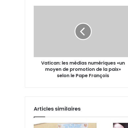
Vatican:
les
médias
numériques
«un
moyen
de
promotion
de
Vatican: les médias numériques «un
la
moyen de promotion de la paix»
paix»
selon
selon le Pape François
le
Pape
François
Articles similaires