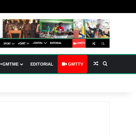
barre latérale)
ch skin
Article Aléatoire
Rechercher
+GMTME
EDITORIAL
GMTTV