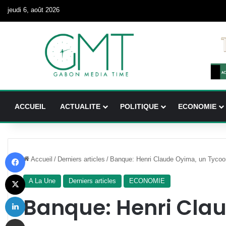
jeudi 6, août 2026
ACCUEIL
ACTUALITE
POLITIQUE
ECONOMIE
Facebook
Accueil
/
Derniers articles
/
Banque: Henri Claude Oyima, un Tyco
X
A La Une
Derniers articles
ECONOMIE
Linkedin
Banque: Henri Cla
Partager par email