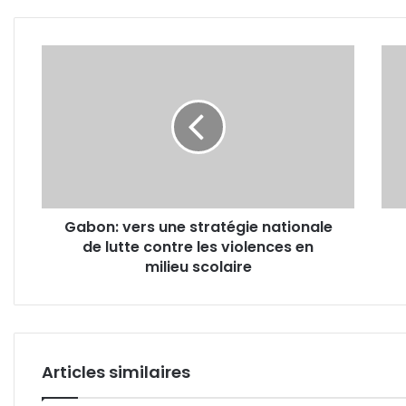
Gabon:
Gabo
vers
à
une
2
stratégie
ans
nationale
des
de
proc
lutte
élect
contre
le
les
pays
Gabon: vers une stratégie nationale
violences
à
de lutte contre les violences en
en
la
milieu
milieu scolaire
croi
scolaire
des
chem
Articles similaires