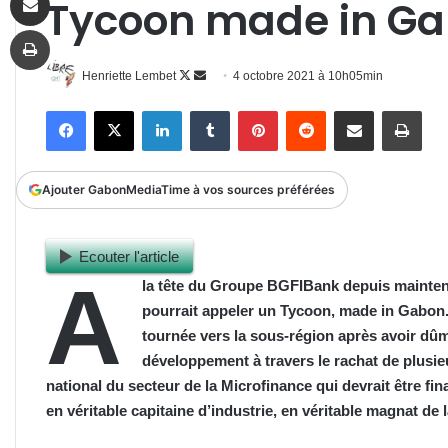
Tycoon made in G
Imprimer
Follow
Envoyer
Henriette Lembet
4 octobre 2021 à 10h05min
on
un
Facebook
X
Linkedin
Tumblr
Pinterest
Reddit
Partager par email
Impr
X
courriel
Ajouter GabonMediaTime à vos sources préférées
Ecouter l'article
A
la tête du Groupe BGFIBank depuis mainten
pourrait appeler un Tycoon, made in Gabon. 
tournée vers la sous-région après avoir dûm
développement à travers le rachat de plusieu
national du secteur de la Microfinance qui devrait être f
en véritable capitaine d’industrie, en véritable magnat de l