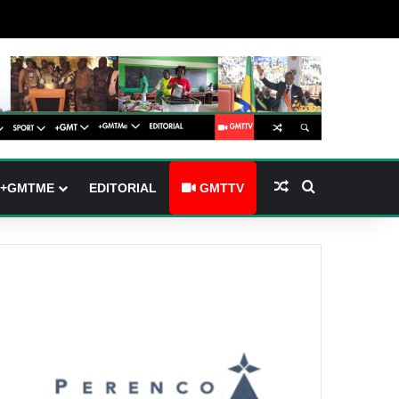
barre latérale)
ch skin
Article Aléatoire
Rechercher
+GMTME
EDITORIAL
GMTTV