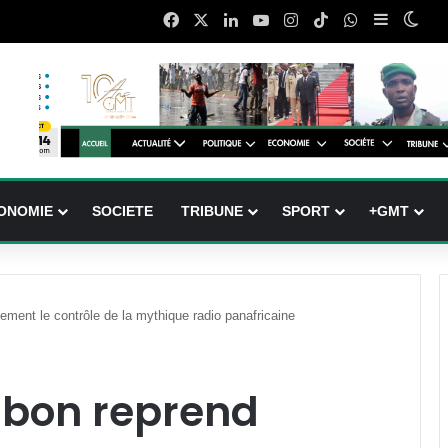
Facebook
X
Linkedin
YouTube
Instagram
TikTok
WhatsApp
Sidebar (
Swit
ONOMIE
SOCIETE
TRIBUNE
SPORT
+GMT
lement le contrôle de la mythique radio panafricaine
Gabon reprend