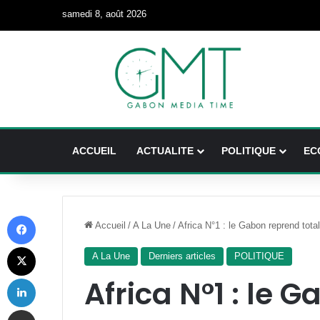
samedi 8, août 2026
ACCUEIL
ACTUALITE
POLITIQUE
EC
Facebook
Accueil
/
A La Une
/
Africa N°1 : le Gabon reprend tota
X
A La Une
Derniers articles
POLITIQUE
Linkedin
Africa N°1 : le 
Partager par email