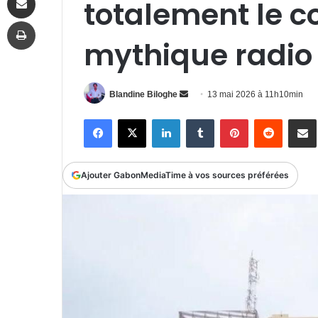
totalement le co
Imprimer
mythique radio
Envoyer
Blandine Biloghe
13 mai 2026 à 11h10min
un
Facebook
X
Linkedin
Tumblr
Pinterest
Reddit
P
courriel
Ajouter GabonMediaTime à vos sources préférées