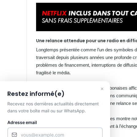
Une relance attendue pour une radio en diffi
Longtemps présentée comme l’un des symboles du
traversait depuis plusieurs années une profonde cri
problèmes de financement, interruptions de diffusio
fragilisé le média.
×
À travers cet accord, les autorités gabonaises affi
Restez informé(e)
bases nouvelles. Selon les informations communiqué
ce dossier sensible afin d’assurer « une relance se
Recevez nos dernières actualités directement
dans votre boîte mail ou sur WhatsApp.
L’image diffusée à l’issue des échanges montre n
Adresse email
Médias, Germain Biahodjow, procédant à l’échange 
d’un transfert désormais entériné.