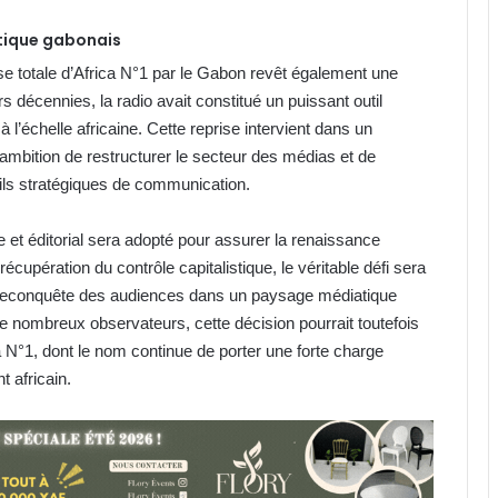
tique gabonais
se totale d’Africa N°1 par le Gabon revêt également une
s décennies, la radio avait constitué un puissant outil
 à l’échelle africaine. Cette reprise intervient dans un
 ambition de restructurer le secteur des médias et de
tils stratégiques de communication.
t éditorial sera adopté pour assurer la renaissance
récupération du contrôle capitalistique, le véritable défi sera
la reconquête des audiences dans un paysage médiatique
 nombreux observateurs, cette décision pourrait toutefois
 N°1, dont le nom continue de porter une forte charge
t africain.
Afrique : propagation d’une espèce
de moustique porteuse de
paludisme originaire d’Asie
Hôpital de la Coopération Sino-