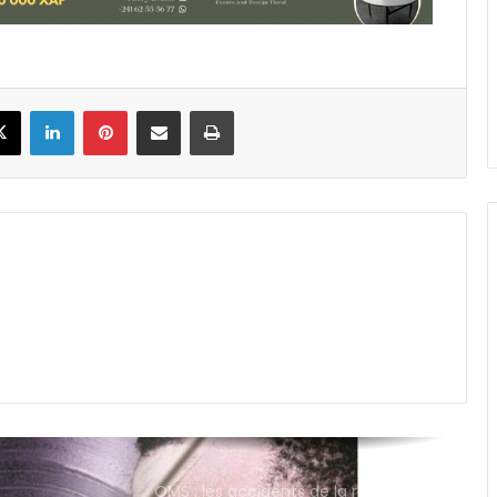
Gabonaise : dialogue engagé après
un mouvement d’humeur du
personnel
Ebola : contamination record avec
plus de 3000 cas confirmés en RDC
book
X
Linkedin
Pinterest
Partager par email
Imprimer
Gabon : la réhabilitation de la
signalisation au coeur des travaux
de la DGSR
Afrique : l’IA impliquée dans 55% des
cybercrimes selon Interpol
OMS : les accidents de la route en
baisse de 21% dans le monde
Cinéma : «CLASH», la nouvelle série