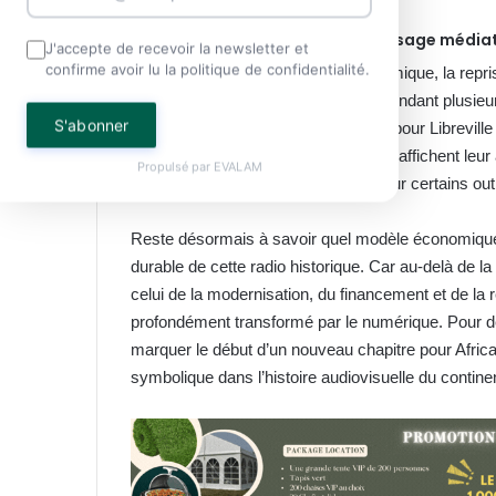
Un enjeu stratégique pour le paysage média
J'accepte de recevoir la newsletter et
confirme avoir lu la politique de confidentialité.
Au-delà de l’aspect purement économique, la repri
dimension politique et stratégique. Pendant plusieur
S'abonner
d’influence culturelle et diplomatique pour Libreville
contexte où les autorités gabonaises affichent leur
Propulsé par
EVALAM
renforcer la souveraineté nationale sur certains ou
Reste désormais à savoir quel modèle économique e
durable de cette radio historique. Car au-delà de la 
celui de la modernisation, du financement et de 
profondément transformé par le numérique. Pour de
marquer le début d’un nouveau chapitre pour Africa
symbolique dans l’histoire audiovisuelle du continen