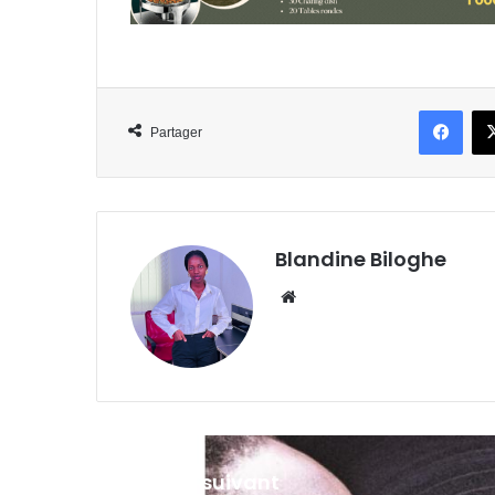
Face
Partager
Blandine Biloghe
Website
Lire le suivant