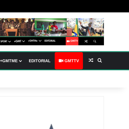
barre latérale)
ch skin
Article Aléatoire
Rechercher
+GMTME
EDITORIAL
GMTTV