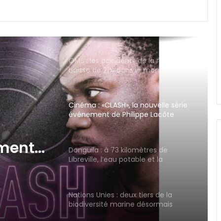
OMS : les accidents de la route en
baisse de 21% dans le monde
Cinéma : «CLASH», la nouvelle série
événement de Philippe Lacôte
arrive sur CANAL+
Donguila : à 73 kilomètres de
Libreville, l’eau potable et la
télévision nationale toujours hors
ètres
de portée
otable
Nations Unies : deux tiers de la
biodiversité marine désormais
nale
protégée
tée
Sécurité aérienne : Akanda au
cœur d’un projet aéronautique
d’envergure