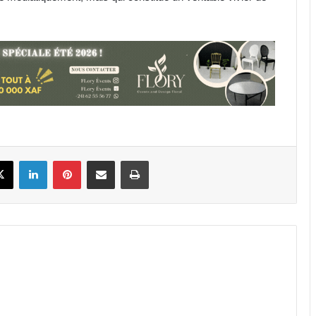
Afrique : propagation d’une espèce
de moustique porteuse de
paludisme originaire d’Asie
Hôpital de la Coopération Sino-
Gabonaise : dialogue engagé après
un mouvement d’humeur du
personnel
Ebola : contamination record avec
plus de 3000 cas confirmés en RDC
book
X
Linkedin
Pinterest
Partager par email
Imprimer
Gabon : la réhabilitation de la
signalisation au coeur des travaux
de la DGSR
Afrique : l’IA impliquée dans 55% des
cybercrimes selon Interpol