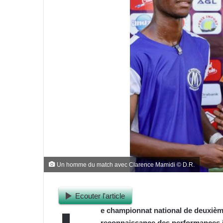
Un homme du match avec Clarence Mamidi © D.R.
Ecouter l'article
e championnat national de deuxième
reconnaissance des performances in