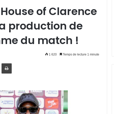
: House of Clarence
a production de
mme du match !
1 620
Temps de lecture 1 minute
artager par email
Imprimer