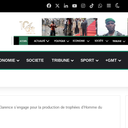
Facebook
X
Linkedin
YouTube
Instagram
TikTok
WhatsApp
Sidebar (
Swit
ONOMIE
SOCIETE
TRIBUNE
SPORT
+GMT
 Clarence s’engage pour la production de trophées d’Homme du