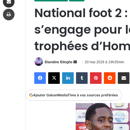
National foot 2 
Imprimer
s’engage pour l
trophées d’Ho
Envoyer
Blandine Biloghe
20 mai 2026 à 19h35min
un
Facebook
X
Linkedin
Tumblr
Pinterest
Reddit
P
courriel
Ajouter GabonMediaTime à vos sources préférées