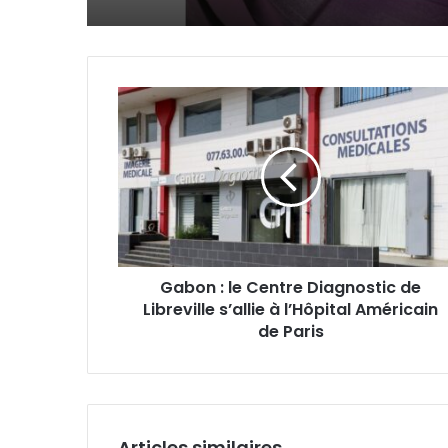
Gabon
:
le
Centre
Diagnostic
de
Libreville
s’allie
à
Gabon : le Centre Diagnostic de
l’Hôpital
Libreville s’allie à l’Hôpital Américain
Américain
de
de Paris
Paris
Articles similaires