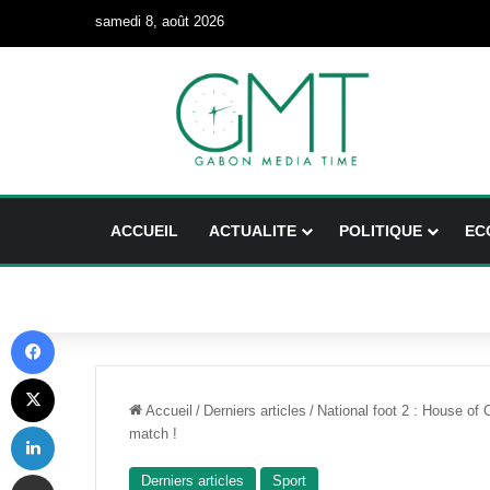
samedi 8, août 2026
ACCUEIL
ACTUALITE
POLITIQUE
EC
Facebook
X
Accueil
/
Derniers articles
/
National foot 2 : House of
Linkedin
match !
Partager par email
Derniers articles
Sport