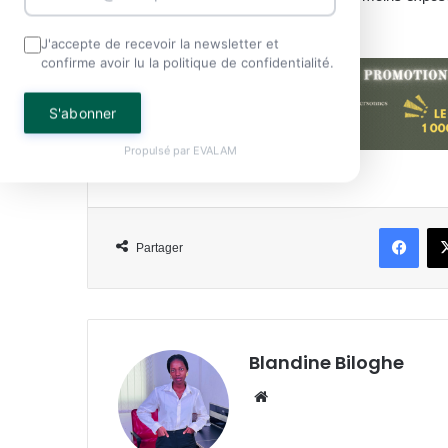
talents pour le football gabonais.
J'accepte de recevoir la newsletter et
confirme avoir lu la politique de confidentialité.
S'abonner
Propulsé par
EVALAM
Face
Partager
Blandine Biloghe
Website