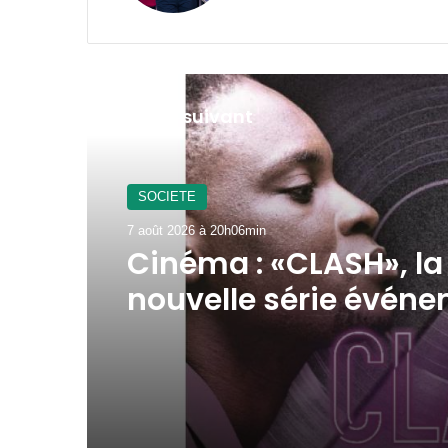
Lire le suivant
Derniers articles
7 août 2026 à 18h51min
Donguila : à 73 kilom
de Libreville, l’eau p
et la télévision natio
toujours hors de por