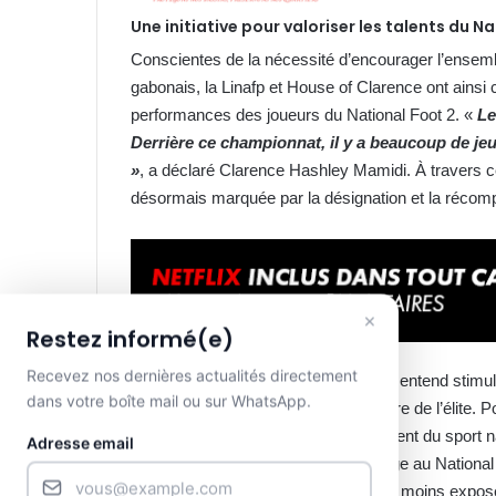
Une initiative pour valoriser les talents du N
Conscientes de la nécessité d’encourager l’ensemb
gabonais, la Linafp et House of Clarence ont ainsi 
performances des joueurs du National Foot 2. «
Le
Derrière ce championnat, il y a beaucoup de jeune
»
, a déclaré Clarence Hashley Mamidi. À travers ce
désormais marquée par la désignation et la récom
×
Restez informé(e)
Recevez nos dernières actualités directement
Au-delà du symbole, cette distinction entend stim
dans votre boîte mail ou sur WhatsApp.
les talents évoluant dans l’antichambre de l’élite. 
volonté de contribuer au développement du sport nati
Adresse email
impact social. En associant son image au National 
promotion d’un championnat souvent moins exposé 