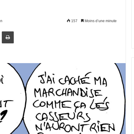
in
157
Moins d’une minute
artager par email
Imprimer