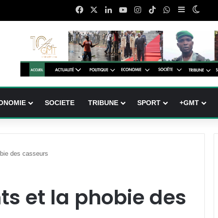
Facebook
X
Linkedin
YouTube
Instagram
TikTok
WhatsApp
Sidebar (b
Switc
ONOMIE
SOCIETE
TRIBUNE
SPORT
+GMT
bie des casseurs
s et la phobie des