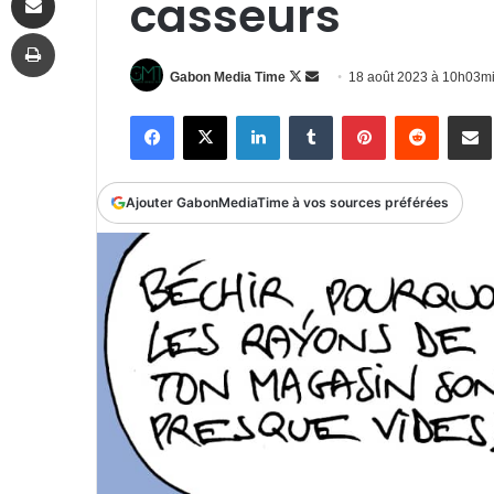
casseurs
Imprimer
Follow
Envoyer
Gabon Media Time
18 août 2023 à 10h03m
on
un
Facebook
X
Linkedin
Tumblr
Pinterest
Reddit
P
X
courriel
Ajouter GabonMediaTime à vos sources préférées