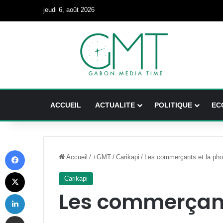
jeudi 6, août 2026
ACCUEIL
ACTUALITE
POLITIQUE
EC
Facebook
Accueil
/
+GMT
/
Carikapi
/
Les commerçants et la pho
X
Carikapi
Les commerçant
Linkedin
Partager par email