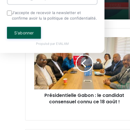
J'accepte de recevoir la newsletter et
confirme avoir lu la politique de confidentialité.
S'abonner
Présidentielle
Propulsé par
EVALAM
Gabon
:
le
candidat
consensuel
connu
ce
18
Présidentielle Gabon : le candidat
août
consensuel connu ce 18 août !
!