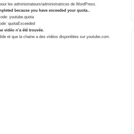
des avancements, une
pour les administrateurs/administratrices de WordPress.
paupérisation programmée des
ompleted because you have exceeded your
quota
..
agents de l’État !
ode: youtube.quota
ode: quotaExceeded
e vidéo n’a été trouvée.
valide et que la chaine a des vidéos disponibles sur youtube.com.