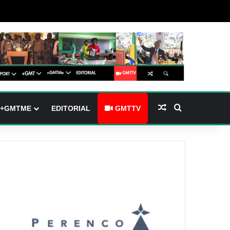
arre latérale)
h skin
Article Aléatoire
Rechercher
+GMTME
EDITORIAL
GMTTV