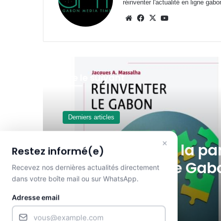
réinventer l'actualité en ligne gab
Website
Facebook
X
YouTube
Lire le suivant
SOCIETE
5 août 2026 à 16h54min
×
Allaitement maternel
Restez informé(e)
bouclier pour la croi
Recevez nos dernières actualités directement
dans votre boîte mail ou sur WhatsApp.
des nourrissons
Adresse email