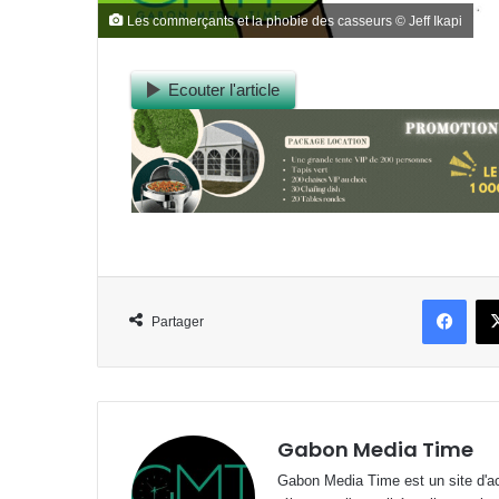
Les commerçants et la phobie des casseurs © Jeff Ikapi
Ecouter l'article
Face
Partager
Gabon Media Time
Gabon Media Time est un site d'act