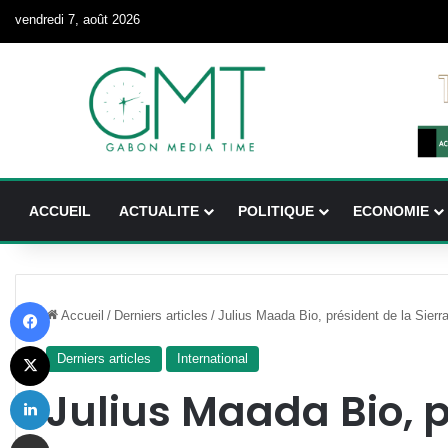
vendredi 7, août 2026
ACCUEIL
ACTUALITE
POLITIQUE
ECONOMIE
Facebook
Accueil
/
Derniers articles
/
Julius Maada Bio, président de la Sierr
X
Derniers articles
International
Linkedin
Julius Maada Bio, p
Partager par email