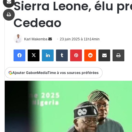
Sierra Leone, élu pr
Imprimer
Cedeao
Envoyer
Karl Makemba
23 juin 2025 à 11h14min
un
Facebook
X
Linkedin
Tumblr
Pinterest
Reddit
Partager par email
Impr
courriel
Ajouter GabonMediaTime à vos sources préférées