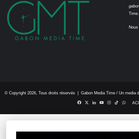
gabo
Time.
Nous 
© Copyright 2026, Tous droits réservés |
Gabon Media Time
/ Un media 
Facebook
X
Linkedin
YouTube
Instagram
TikTok
Whats
AC