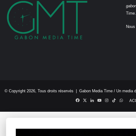
gabo
Time.
Nous 
© Copyright 2026, Tous droits réservés |
Gabon Media Time
/ Un media 
Facebook
X
Linkedin
YouTube
Instagram
TikTok
Whats
AC