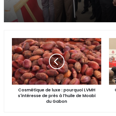
Cosmétique
Gab
de
Eco
luxe
For
:
2026
pourquoi
:
LVMH
aprè
s'intéresse
le
de
diag
près
les
Cosmétique de luxe : pourquoi LVMH
à
entr
s'intéresse de près à l’huile de Moabi
l’huile
récl
de
du Gabon
des
Moabi
acti
du