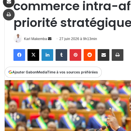
commerce intra-af
Imprimer
priorité stratégiqu
Envoyer
Karl Makemba
27 juin 2026 à 9h13min
un
Facebook
X
Linkedin
Tumblr
Pinterest
Reddit
Partager par email
Impr
courriel
Ajouter GabonMediaTime à vos sources préférées