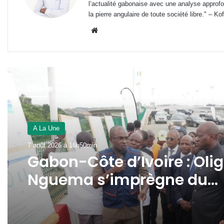
l’actualité gabonaise avec une analyse approfon
la pierre angulaire de toute société libre." – Ko
Website
Lire le suivant
A La Une
7 août 2026 à 16h50min
Gabon-Côte d’Ivoire : Olig
Nguema s’imprègne du
modèle de développemen
Ivoirien