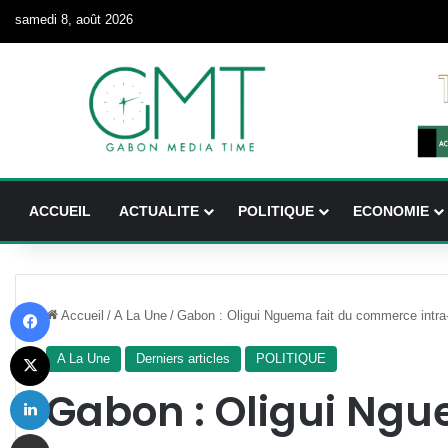
samedi 8, août 2026
ACCUEIL
ACTUALITE
POLITIQUE
ECONOMIE
Facebook
Accueil
/
A La Une
/
Gabon : Oligui Nguema fait du commerce intra-a
X
A La Une
Derniers articles
POLITIQUE
Linkedin
Gabon : Oligui Ngu
Partager par email