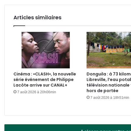
Gabon
Articles similaires
Cinéma : «CLASH», la nouvelle
Donguila : à 73 kilo
série événement de Philippe
Libreville, l’eau pota
Lacôte arrive sur CANAL+
télévision nationale
hors de portée
7 août 2026 à 20h06min
7 août 2026 à 18h51min