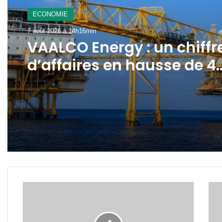
ECONOMIE
7 août 2026 à 14h16min
VAALCO Energy : un chiffr
d’affaires en hausse de 4
au 2ème trimestre 2026
29e
Gabo
promotion
le
EPCA:
pers
bientôt
du