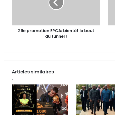
le
Labo
bout
Gah
du
som
tunnel
de
!
se
29e promotion EPCA: bientôt le bout
faire
du tunnel !
vacc
avan
le
17
août
2021
Articles similaires