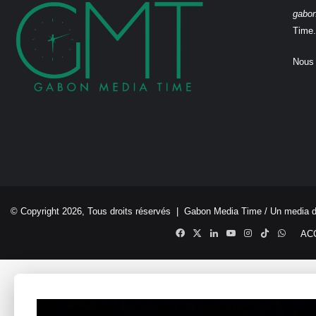
gabo
Time.
Nous 
© Copyright 2026, Tous droits réservés |
Gabon Media Time
/ Un media 
Facebook
X
Linkedin
YouTube
Instagram
TikTok
Whats
AC