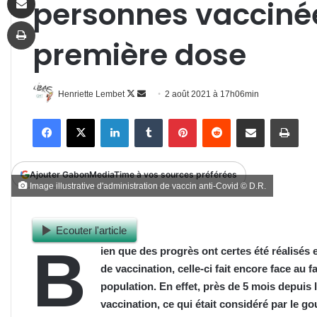
personnes vaccinée
Imprimer
première dose
Follow
Envoyer
Henriette Lembet
2 août 2021 à 17h06min
on
un
Facebook
X
Linkedin
Tumblr
Pinterest
Reddit
Partager par email
Impr
X
courriel
Ajouter GabonMediaTime à vos sources préférées
Image illustrative d'administration de vaccin anti-Covid © D.R.
Ecouter l'article
B
ien que des progrès ont certes été réalisés 
de vaccination, celle-ci fait encore face au
population. En effet, près de 5 mois depuis
vaccination, ce qui était considéré par le 