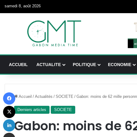
samedi 8, août 2026
ACCUEIL
ACTUALITE
POLITIQUE
ECONOMIE
Facebook
Accueil
/
Actualités
/
SOCIETE
/
Gabon: moins de 62 mille personn
X
Derniers articles
SOCIETE
Linkedin
Gabon: moins de 62
Partager par email