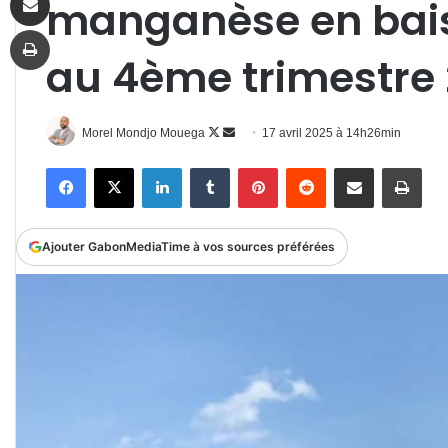
manganèse en bais
Imprimer
au 4ème trimestre
Follow
Envoyer
Morel Mondjo Mouega
17 avril 2025 à 14h26min
on
un
Facebook
X
Linkedin
Tumblr
Pinterest
Reddit
Partager par email
Impr
X
courriel
Ajouter GabonMediaTime à vos sources préférées