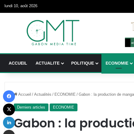
lundi 10, août 2026
ACCUEIL
ACTUALITE
POLITIQUE
ECONOMIE
Facebook
Accueil
/
Actualités
/
ECONOMIE
/
Gabon : la production de mang
X
Derniers articles
ECONOMIE
Linkedin
Gabon : la product
Partager par email