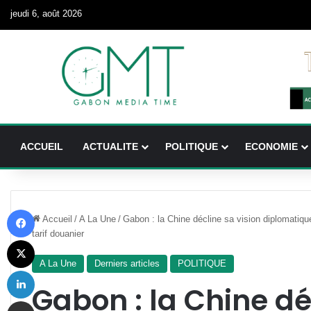
jeudi 6, août 2026
ACCUEIL
ACTUALITE
POLITIQUE
ECONOMIE
Facebook
Accueil
/
A La Une
/
Gabon : la Chine décline sa vision diplomatiq
tarif douanier
X
A La Une
Derniers articles
POLITIQUE
Linkedin
Gabon : la Chine dé
Partager par email