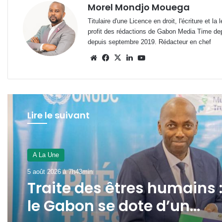
Morel Mondjo Mouega
Titulaire d'une Licence en droit, l'écriture et 
profit des rédactions de Gabon Media Time de
depuis septembre 2019. Rédacteur en chef
Website
Facebook
X
Linkedin
YouTube
Lire le suivant
A La Une
3 août 2026 à 16h52min
A La Une
Gabon : le gouvernement
5 août 2026 à 7h43min
passe au crible les