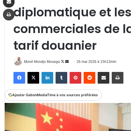
diplomatique et le
Imprimer
commerciales de l
tarif douanier
Follow
Envoyer
Morel Mondjo Mouega
26 mai 2026 à 15h13min
on
un
Facebook
X
Linkedin
Tumblr
Pinterest
Reddit
Partager par email
Impr
X
courriel
Ajouter GabonMediaTime à vos sources préférées