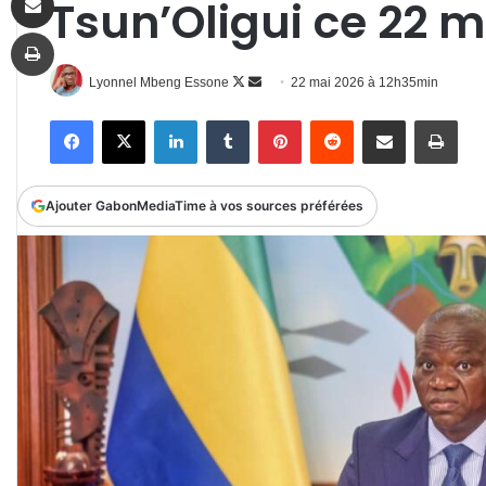
Tsun’Oligui ce 22 m
Imprimer
Follow
Envoyer
Lyonnel Mbeng Essone
22 mai 2026 à 12h35min
on
un
Facebook
X
Linkedin
Tumblr
Pinterest
Reddit
Partager par email
Impr
X
courriel
Ajouter GabonMediaTime à vos sources préférées