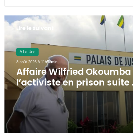
Lire le suivant
A La Une
7 août 2026 à 16h17min
A La Une
SEEG : l’interconnexion
8 août 2026 à 11h58min
électrique avec la Guinée
Équatoriale avance dans 
Woleu-Ntem
Affaire Wilfried Okoumba 
l’activiste en prison suite