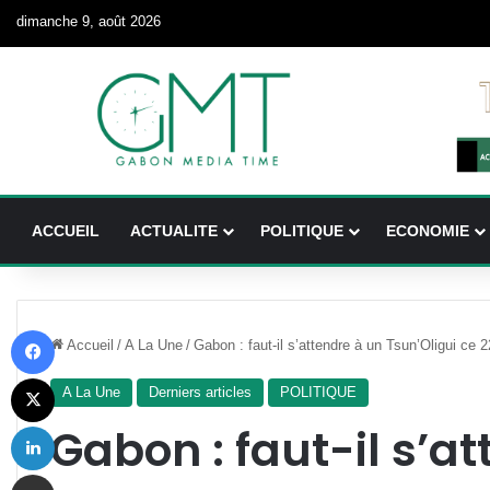
dimanche 9, août 2026
ACCUEIL
ACTUALITE
POLITIQUE
ECONOMIE
Facebook
Accueil
/
A La Une
/
Gabon : faut-il s’attendre à un Tsun’Oligui ce 
X
A La Une
Derniers articles
POLITIQUE
Linkedin
Gabon : faut-il s’a
Partager par email