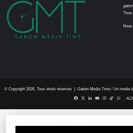
gabo
Time.
Nous 
© Copyright 2026, Tous droits réservés |
Gabon Media Time
/ Un media 
Facebook
X
Linkedin
YouTube
Instagram
TikTok
Whats
AC