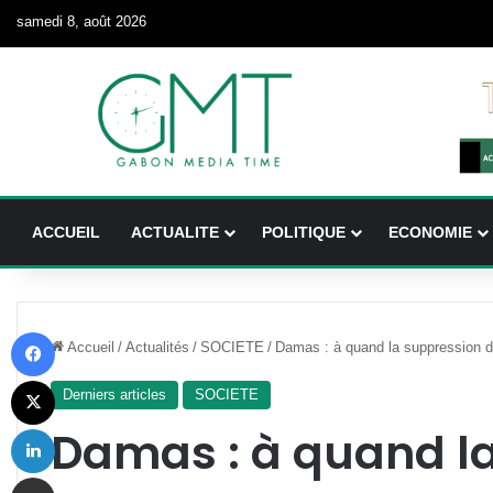
samedi 8, août 2026
ACCUEIL
ACTUALITE
POLITIQUE
ECONOMIE
Facebook
Accueil
/
Actualités
/
SOCIETE
/
Damas : à quand la suppression du
X
Derniers articles
SOCIETE
Linkedin
Damas : à quand l
Partager par email