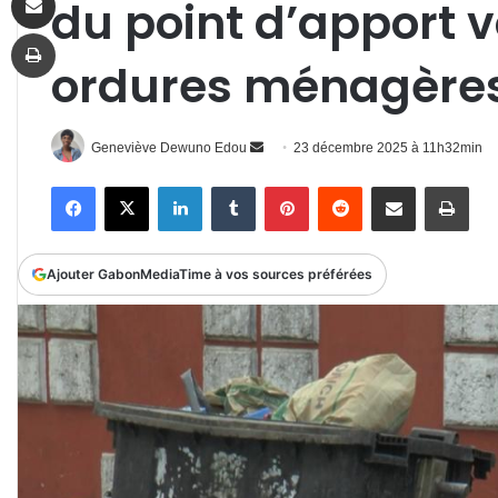
du point d’apport v
Imprimer
ordures ménagères
Envoyer
Geneviève Dewuno Edou
23 décembre 2025 à 11h32min
un
Facebook
X
Linkedin
Tumblr
Pinterest
Reddit
Partager par email
Impr
courriel
Ajouter GabonMediaTime à vos sources préférées