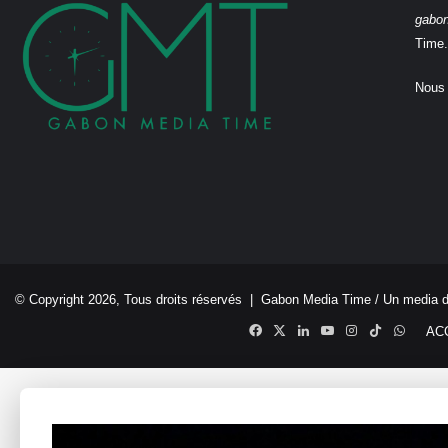
gabo
Time.
Nous 
© Copyright 2026, Tous droits réservés |
Gabon Media Time
/ Un media 
Facebook
X
Linkedin
YouTube
Instagram
TikTok
Whats
AC