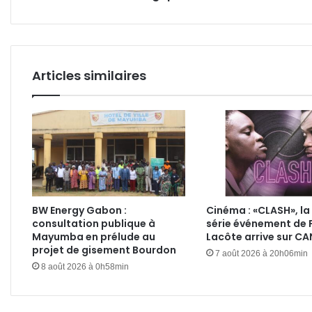
Bamako
Articles similaires
BW Energy Gabon :
Cinéma : «CLASH», la
consultation publique à
série événement de 
Mayumba en prélude au
Lacôte arrive sur C
projet de gisement Bourdon
7 août 2026 à 20h06min
8 août 2026 à 0h58min