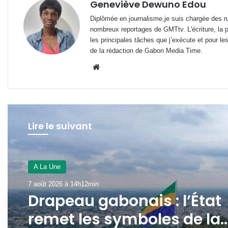
Geneviève Dewuno Edou
Diplômée en journalisme,je suis chargée des ru
nombreux reportages de GMTtv. L'écriture, la p
les principales tâches que j’exécute et pour le
de la rédaction de Gabon Media Time.
Website
Lire le suivant
A La Une
6 août 2026 à 20h41min
A La Une
CIPV : Le Gabon muscle s
7 août 2026 à 14h12min
stratégie contre les