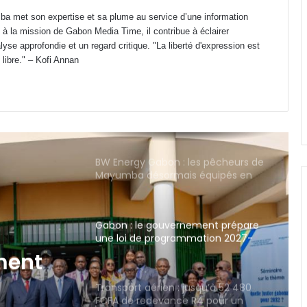
le curseur sur le leadership féminin
a met son expertise et sa plume au service d’une information
 à la mission de Gabon Media Time, il contribue à éclairer
Gabon : Camélia Ntoutoume
yse approfondie et un regard critique. "La liberté d'expression est
annonce une rentrée des classes à
 libre." – Kofi Annan
effectifs pléthoriques
BW Energy Gabon : les pêcheurs de
Mayumba désormais équipés en
matériel professionnel
Gabon : le gouvernement prépare
une loi de programmation 2027-
2032 pour refonder son système
judiciaire
Transport aérien : jusqu’à 52 480
FCFA de redevance R4 pour un
aller-retour Port-Gentil–Franceville
squ’à
vance
CES Public d’Awendje : 2 500 élèves,
seulement 4 surveillants et 3 W.C