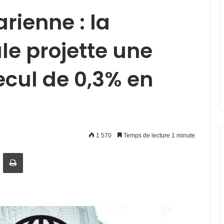
rienne : la
e projette une
ecul de 0,3% en
1 570
Temps de lecture 1 minute
artager par email
Imprimer