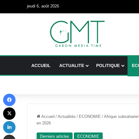
jeudi 6, août 2026
ACCUEIL
ACTUALITE
POLITIQUE
EC
Facebook
X
Accueil
/
Actualités
/
ECONOMIE
/
Afrique subsaharie
Linkedin
en 2026
Partager par email
Derniers articles
ECONOMIE