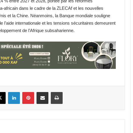
4 % entre 2027 et 2028, portée par les réformes
africain dans le cadre de la ZLECAf et les nouvelles
Unis et la Chine. Néanmoins, la Banque mondiale souligne
e l’aide internationale et les tensions sécuritaires demeurent
eloppement de l’Afrique subsaharienne.
Lycée Public d’Awendje : 735 élèves
en 2026 pour seulement 7 salles
classe fonctionnelles
Gabon : Hermann Immongault
prend le pouls de la modernisation
de la Fonction publique
book
X
Linkedin
Pinterest
Partager par email
Imprimer
Élection au secrétariat général de
l’ONU : Macky Sall cinquième au
premier vote indicatif
Journée internationale de la
Femme africaine : le Gabon place