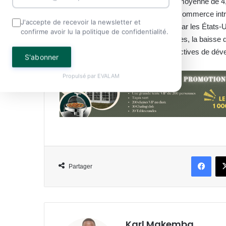
progressivement pour atteindre une moyenne de 4,
économiques, le développement du commerce intra-
J'accepte de recevoir la newsletter et
opportunités commerciales offertes par les États-
confirme avoir lu la politique de confidentialité.
que la faiblesse des finances publiques, la baisse d
des risques majeurs pour les perspectives de dév
S'abonner
Propulsé par
EVALAM
Face
Partager
Karl Makemba