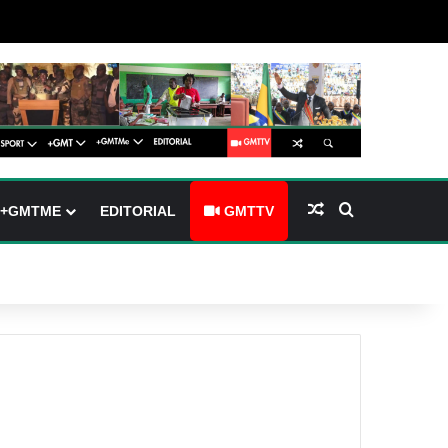
arre latérale)
h skin
Article Aléatoire
Rechercher
+GMTME
EDITORIAL
GMTTV