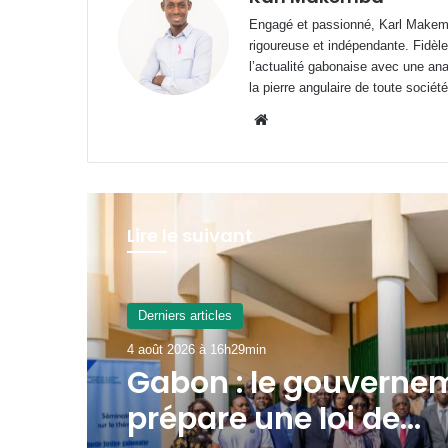
Engagé et passionné, Karl Makemb
rigoureuse et indépendante. Fidèle
l’actualité gabonaise avec une anal
la pierre angulaire de toute société
Website
Lire le suivant
A La Une
4 août 2026 à 9h55min
Transport aérien : ju
52 480 FCFA de rede