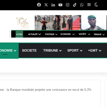
Facebook
X
Linkedin
YouTube
Instagram
TikTok
WhatsApp
Sidebar (b
Switc
ONOMIE
SOCIETE
TRIBUNE
SPORT
+GMT
nne : la Banque mondiale projette une croissance en recul de 0,3%