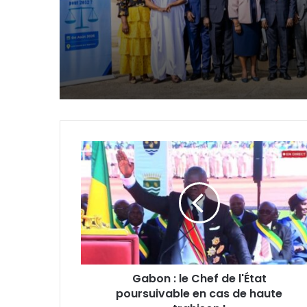
R4 pour un aller-reto
Port-Gentil–Francevi
Gabon
:
le
Chef
de
l'État
poursuivable
en
cas
Gabon : le Chef de l'État
de
poursuivable en cas de haute
haute
trahison