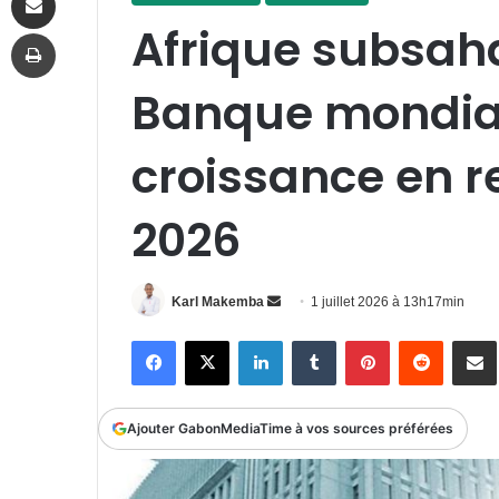
Afrique subsaha
Imprimer
Banque mondial
croissance en r
2026
Envoyer
Karl Makemba
1 juillet 2026 à 13h17min
un
Facebook
X
Linkedin
Tumblr
Pinterest
Reddit
P
courriel
Ajouter GabonMediaTime à vos sources préférées