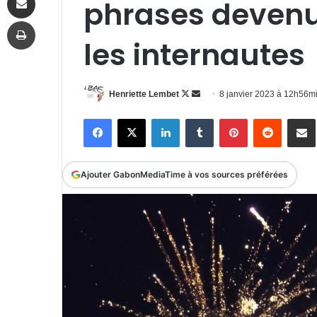
phrases devenu
Imprimer
les internautes
Follow
Envoyer
Henriette Lembet
8 janvier 2023 à 12h56m
on
un
Facebook
X
Linkedin
Tumblr
Pinterest
Reddit
P
X
courriel
Ajouter GabonMediaTime à vos sources préférées