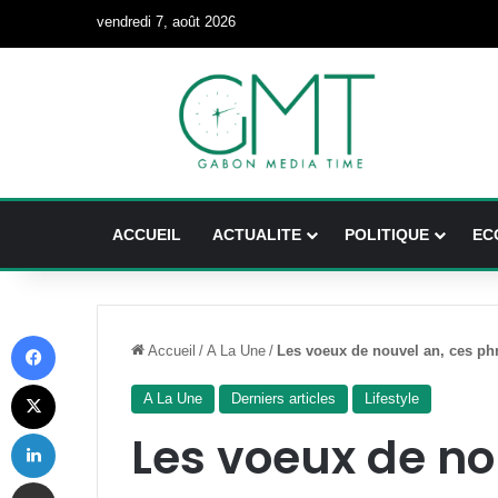
vendredi 7, août 2026
ACCUEIL
ACTUALITE
POLITIQUE
EC
Facebook
Accueil
/
A La Une
/
Les voeux de nouvel an, ces ph
X
A La Une
Derniers articles
Lifestyle
Linkedin
Les voeux de no
Partager par email