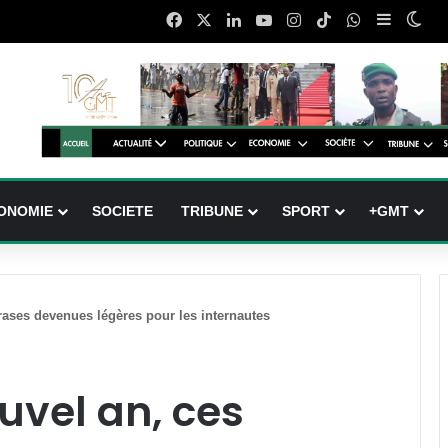
Facebook
X
Linkedin
YouTube
Instagram
TikTok
WhatsApp
Sidebar 
Swi
ONOMIE
SOCIETE
TRIBUNE
SPORT
+GMT
rases devenues légères pour les internautes
uvel an, ces