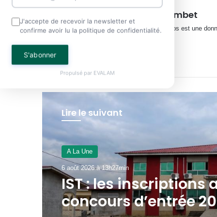
Henriette Lembet
J'accepte de recevoir la newsletter et
Journaliste Le temps est une donnée
confirme avoir lu la politique de confidentialité.
Website
Facebook
X
YouTube
S'abonner
Propulsé par
EVALAM
Lire le suivant
JUSTICE
6 août 2026 à 11h39min
Libreville : plus d’un
de cannabis saisie