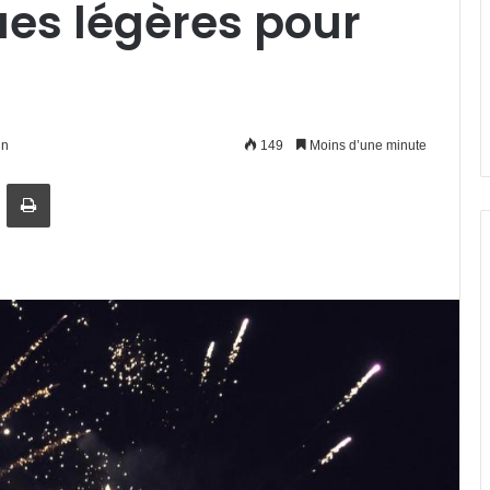
es légères pour
in
149
Moins d’une minute
artager par email
Imprimer