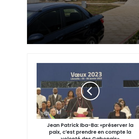
Jean
Patrick
Iba-
Ba:
«préserver
la
paix,
c’est
prendre
Jean Patrick Iba-Ba: «préserver la
en
paix, c’est prendre en compte la
compte
la
volonté des Gabonais»