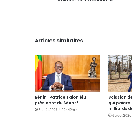
volonté
des
Gabonais»
Articles similaires
Bénin : Patrice Talon élu
Scission de
président du Sénat !
qui paiera 
milliards 
6 août 2026 à 23h42min
6 août 2026