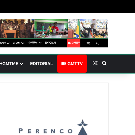
(barre latérale)
tch skin
Article Aléatoire
Rechercher
+GMTME
EDITORIAL
GMTTV