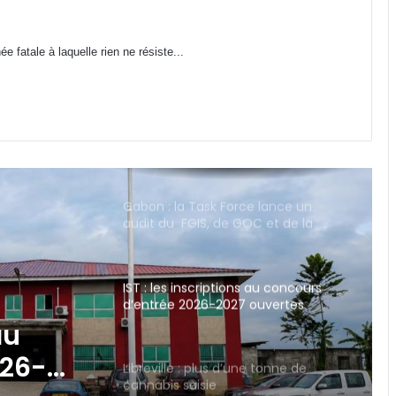
Gabon : stages payants au CHUL,
 fatale à laquelle rien ne résiste...
une mesure légale ou une
discrimination déguisée ?
Gabon : la Task Force lance un
audit du FGIS, de GOC et de la
SOGARA
IST : les inscriptions au concours
d’entrée 2026-2027 ouvertes
jusqu’au 31 août
Libreville : plus d’une tonne de
cannabis saisie
e tonne
Gabon : 1 664 délégués élus lors des
premières élections