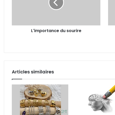
ne
rapp
que
4
mes
L'importance du sourire
dans
un
diss
Articles similaires