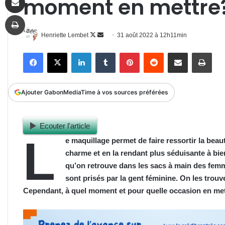
moment en mettre
Imprimer
Follow
Envoyer
Henriette Lembet
31 août 2022 à 12h11min
on
un
Facebook
X
Linkedin
Tumblr
Pinterest
Reddit
Partager par email
Impr
X
courriel
Ajouter GabonMediaTime à vos sources préférées
Ecouter l'article
L
e maquillage permet de faire ressortir la bea
charme et en la rendant plus séduisante à bie
qu’on retrouve dans les sacs à main des femm
sont prisés par la gent féminine. On les trouv
Cependant, à quel moment et pour quelle occasion en met