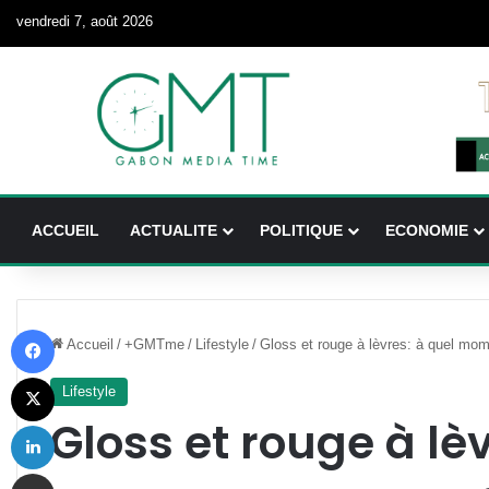
vendredi 7, août 2026
ACCUEIL
ACTUALITE
POLITIQUE
ECONOMIE
Facebook
Accueil
/
+GMTme
/
Lifestyle
/
Gloss et rouge à lèvres: à quel mo
X
Lifestyle
Gloss et rouge à lè
Linkedin
Partager par email