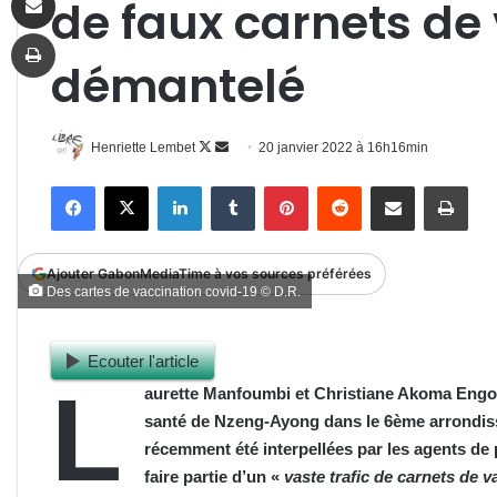
de faux carnets de
Imprimer
démantelé
Follow
Envoyer
Henriette Lembet
20 janvier 2022 à 16h16min
on
un
Facebook
X
Linkedin
Tumblr
Pinterest
Reddit
Partager par email
Impr
X
courriel
Ajouter GabonMediaTime à vos sources préférées
Des cartes de vaccination covid-19 © D.R.
Ecouter l'article
L
aurette Manfoumbi et Christiane Akoma Engon
santé de Nzeng-Ayong dans le 6ème arrondis
récemment été interpellées par les agents
de
faire partie d’un «
vaste trafic de carnets de v