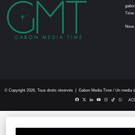
gabo
Time.
Nous 
© Copyright 2026, Tous droits réservés |
Gabon Media Time
/ Un media 
Facebook
X
Linkedin
YouTube
Instagram
TikTok
Whats
AC