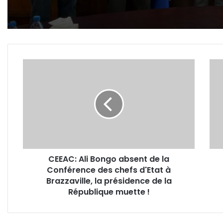
CEEAC:
Gabo
Ali
les
Bongo
retra
absent
déso
de
impl
la
dans
Conférence
la
des
réfo
chefs
de
CEEAC: Ali Bongo absent de la
d'Etat
la
Conférence des chefs d'Etat à
à
CNS
Brazzaville,
Brazzaville, la présidence de la
la
République muette !
présidence
de
la