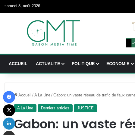
samedi 8, août 2026
ACCUEIL
ACTUALITE
POLITIQUE
ECONOMIE
Facebook
Accueil
/
A La Une
/
Gabon: un vaste réseau de trafic de faux carn
X
A La Une
Derniers articles
JUSTICE
Linkedin
Gabon: un vaste ré
Partager par email