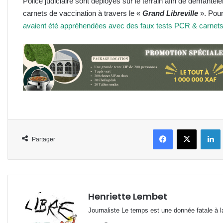
Police judiciaire sont déployés sur le terrain afin de démantel
carnets de vaccination à travers le «
Grand Libreville
». Pour
avaient été appréhendées avec des faux tests PCR & carnets
Facebook
X
L
Partager
Henriette Lembet
Journaliste Le temps est une donnée fatale à la