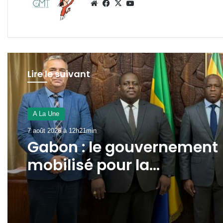
Website
Facebook
X
YouTube
Lire le suivant
A La Une
7 août 2026 à 12h21min
Gabon : le gouvernement
mobilisé pour la
concrétisation du
mégaprojet de Fer de
Baniaka