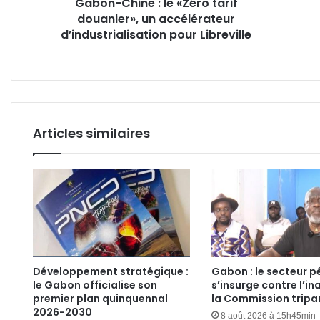
Gabon-Chine : le «Zéro tarif
d’industrialisation
mois
douanier», un accélérateur
pour
deva
Libreville
d’industrialisation pour Libreville
le
CHU
Mère
Enfa
l’inc
pass
des
Articles similaires
autor
Développement stratégique :
Gabon : le secteur pé
le Gabon officialise son
s’insurge contre l’in
premier plan quinquennal
la Commission tripar
2026-2030
8 août 2026 à 15h45min