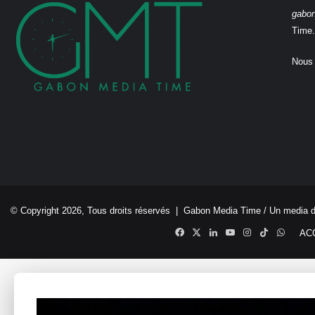
gabo
Time.
Nous 
© Copyright 2026, Tous droits réservés |
Gabon Media Time
/ Un media 
Facebook
X
Linkedin
YouTube
Instagram
TikTok
Whats
AC