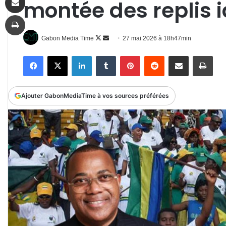
montée des replis i
Imprimer
Follow
Envoyer
Gabon Media Time
27 mai 2026 à 18h47min
on
un
Facebook
X
Linkedin
Tumblr
Pinterest
Reddit
Partager par email
Impr
X
courriel
Ajouter GabonMediaTime à vos sources préférées