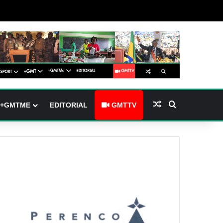
barre latérale)
ch skin
Article Aléatoire
Rechercher
+GMTME
EDITORIAL
GMTTV