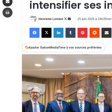
intensifier ses
Imprimer
Follow
Envoyer
Henriette Lembet
25 juin 2025 à 19h35min
on
un
Facebook
X
Linkedin
Tumblr
Pinterest
Reddit
P
X
courriel
Ajouter GabonMediaTime à vos sources préférées