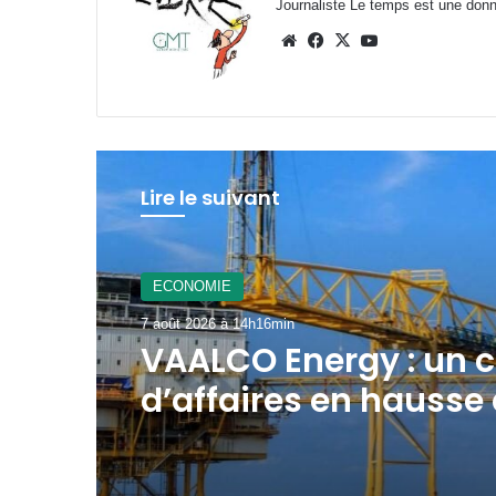
Journaliste Le temps est une donnée
Website
Facebook
X
YouTube
Lire le suivant
A La Une
7 août 2026 à 12h21min
Gabon : le gouverne
mobilisé pour la
concrétisation du
mégaprojet de Fer d