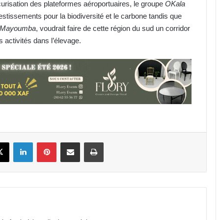
urisation des plateformes aéroportuaires, le groupe
OKala
stissements pour la biodiversité et le carbone tandis que
 Mayoumba
, voudrait faire de cette région du sud un corridor
IST : les inscriptions au concours
 ses activités dans l’élevage.
d’entrée 2026-2027 ouvertes
jusqu’au 31 août
Libreville : plus d’une tonne de
cannabis saisie
Gabon : 1 664 délégués élus lors des
premières élections
book
X
Linkedin
Pinterest
Partager par email
Imprimer
professionnelles
Affaire Bilie-By-Nze : EPG demande
à la Cour de cassation de « dire le
droit »
Cybersécurité : la SEEG révèle avoir