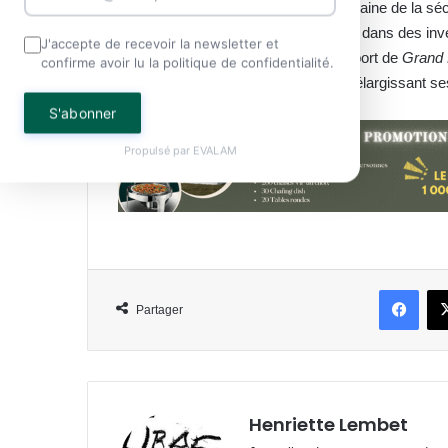
apporter son expérience dans le domaine de la séc
voudrait débloquer des financements dans des inve
J'accepte de recevoir la newsletter et
Ponte Joshua, à travers le projet du port de
Grand
confirme avoir lu la politique de confidentialité.
de développement portuaire, tout en élargissant
S'abonner
Propulsé par
EVALAM
Face
Partager
Henriette Lembet