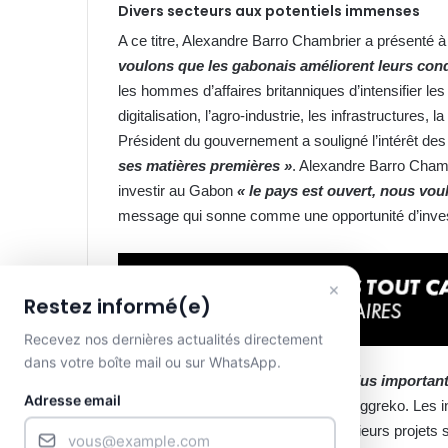
Divers secteurs aux potentiels immenses
A ce titre, Alexandre Barro Chambrier a présenté à
voulons que les gabonais améliorent leurs cond
les hommes d’affaires britanniques d’intensifier les
digitalisation, l’agro-industrie, les infrastructures, 
Président du gouvernement a souligné l’intérêt de
ses matières premières »
. Alexandre Barro Chamb
investir au Gabon
« le pays est ouvert, nous vou
message qui sonne comme une opportunité d’inves
×
Restez informé(e)
Recevez nos dernières actualités directement
dans votre boîte mail ou sur WhatsApp.
« Le Gabon est l’un des pays les plus important
Adresse email
Stephen Rea, le directeur général d’Aggreko. Les i
attachement à se déployer dans plusieurs projets 