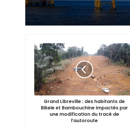
Baniaka
Grand
Libreville
:
des
habitants
de
Bikele
et
Bambouchine
Grand Libreville : des habitants de
impactés
Bikele et Bambouchine impactés par
par
une
une modification du tracé de
modification
l’autoroute
du