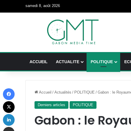
samedi 8, août 2026
ACCUEIL
ACTUALITE
POLITIQUE
EC
Facebook
Accueil
/
Actualités
/
POLITIQUE
/
Gabon : le Royaume
X
Derniers articles
POLITIQUE
Linkedin
Gabon : le Roy
Partager par email