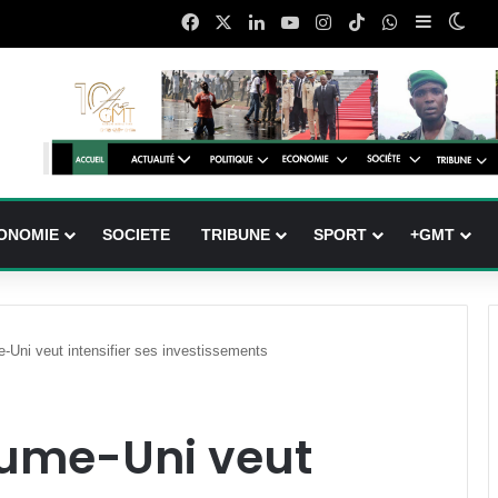
Facebook
X
Linkedin
YouTube
Instagram
TikTok
WhatsApp
Sidebar (
Swit
ONOMIE
SOCIETE
TRIBUNE
SPORT
+GMT
-Uni veut intensifier ses investissements
aume-Uni veut