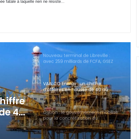
 fatale à laquelle rien ne résiste...
perdu près de 95 % de ses
infrastructures informatiques
Nouveau terminal de Libreville :
avec 259 milliards de FCFA, GSEZ
Airport s’offre-t-il l’aérogare la plus
chère de la sous-région ?
VAALCO Energy : un chiffre
d’affaires en hausse de 40 au
2ème trimestre 2026
Gabon : le gouvernement mobilisé
pour la concrétisation du
mégaprojet de Fer de Baniaka
ment
Gabon-Côte d’Ivoire : Oligui
Nguema échange avec son
homologue Alassane Dramane
Ouattara
e