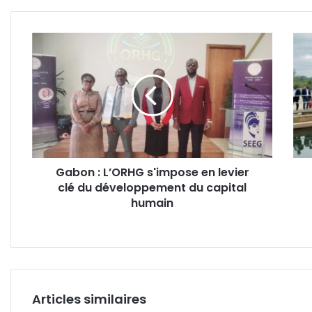
Gabon
Nto
:
:
L’ORHG
la
s'impose
SEE
en
conf
levier
à
clé
une
du
bais
développement
sais
Gabon : L’ORHG s'impose en levier
du
anti
clé du développement du capital
capital
du
humain
humain
nive
d'ea
de
la
Nzé
et
de
Articles similaires
ses