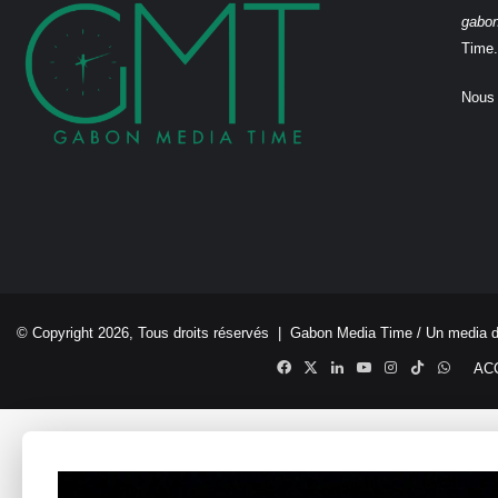
gabo
Time.
Nous 
© Copyright 2026, Tous droits réservés |
Gabon Media Time
/ Un media 
Facebook
X
Linkedin
YouTube
Instagram
TikTok
Whats
AC