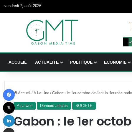
vendredi 7, août 2026
ACCUEIL
ACTUALITE
POLITIQUE
ECONOMIE
Facebook
Accueil
/
A La Une
/
Gabon : le 1er octobre devient la Journée natio
X
A La Une
Derniers articles
SOCIETE
Linkedin
Gabon : le 1er octob
Partager par email