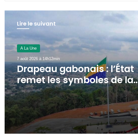
Lire le suivant
A La Une
7 août 2026 à 14h12min
Drapeau gabonais : l’État
remet les symboles de la
République au cœur des
civismes