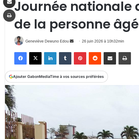
Journée nationale d
Imprimer
de la personne âg
Envoyer
Geneviève Dewuno Edou
26 juin 2026 à 10h32min
un
Facebook
X
Linkedin
Tumblr
Pinterest
Reddit
Partager par email
Impr
courriel
Ajouter GabonMediaTime à vos sources préférées