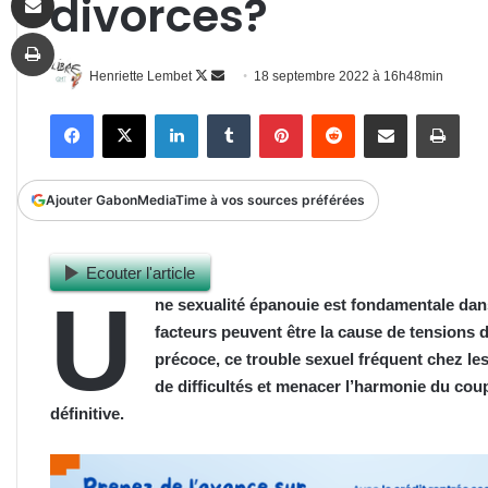
divorces?
Imprimer
Follow
Envoyer
Henriette Lembet
18 septembre 2022 à 16h48min
on
un
Facebook
X
Linkedin
Tumblr
Pinterest
Reddit
Partager par email
Impr
X
courriel
Ajouter GabonMediaTime à vos sources préférées
Ecouter l'article
U
ne sexualité épanouie est fondamentale dans 
facteurs peuvent être la cause de tensions da
précoce, ce trouble sexuel fréquent chez l
de difficultés et menacer l’harmonie du cou
définitive.