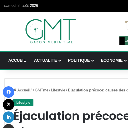
samedi 8, août 2026
ACCUEIL
ACTUALITE
POLITIQUE
ECONOMIE
Facebook
Accueil
/
+GMTme
/
Lifestyle
/
É
jaculation précoce: causes des 
X
Lifestyle
É
jaculation précoc
Linkedin
Partager par email