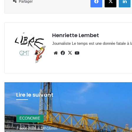
Partager
Henriette Lembet
Journaliste Le temps est une donnée fatale à la
Website
Facebook
X
YouTube
Lire le suivant
A La Une
7 août 2026 à 12h21min
ECONOMIE