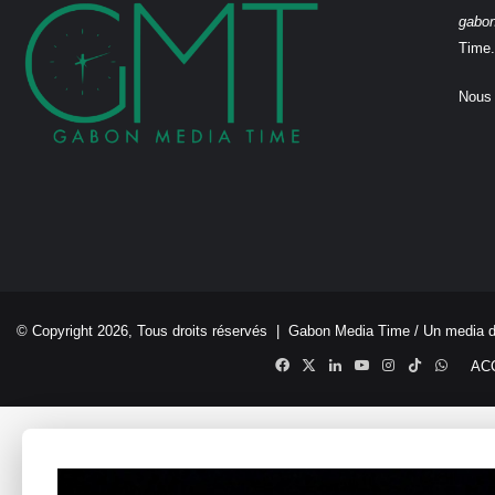
gabo
Time.
Nous 
© Copyright 2026, Tous droits réservés |
Gabon Media Time
/ Un media 
Facebook
X
Linkedin
YouTube
Instagram
TikTok
Whats
AC