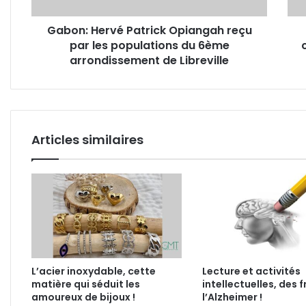
populations
la
du
tigr
Gabon: Hervé Patrick Opiangah reçu
6ème
par les populations du 6ème
arrondissement
de
arrondissement de Libreville
Libreville
Articles similaires
L’acier inoxydable, cette
Lecture et activités
matière qui séduit les
intellectuelles, des f
amoureux de bijoux !
l’Alzheimer !