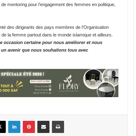
e de mentoring pour l’engagement des femmes en politique,
olonté des dirigeants des pays membres de l’Organisation
 de la femme partout dans le monde islamique et ailleurs.
ne occasion certaine pour nous améliorer et nous
 un avenir que nous souhaitons tous avec
IST : les inscriptions au concours
d’entrée 2026-2027 ouvertes
jusqu’au 31 août
Libreville : plus d’une tonne de
cannabis saisie
Gabon : 1 664 délégués élus lors des
premières élections
book
X
Linkedin
Pinterest
Partager par email
Imprimer
professionnelles