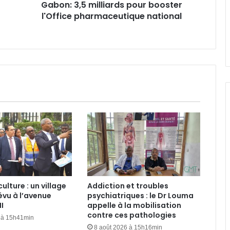
Gabon: 3,5 milliards pour booster
Affaire Bilie-By-Nze : EPG demande
l'Office pharmaceutique national
à la Cour de cassation de « dire le
droit »
Cybersécurité : la SEEG révèle avoir
perdu près de 95 % de ses
infrastructures informatiques
Nouveau terminal de Libreville :
avec 259 milliards de FCFA, GSEZ
Airport s’offre-t-il l’aérogare la plus
chère de la sous-région ?
VAALCO Energy : un chiffre
d’affaires en hausse de 40 au
2ème trimestre 2026
culture : un village
Addiction et troubles
évu à l’avenue
psychiatriques : le Dr Louma
Gabon : le gouvernement mobilisé
I
appelle à la mobilisation
pour la concrétisation du
contre ces pathologies
 à 15h41min
mégaprojet de Fer de Baniaka
8 août 2026 à 15h16min