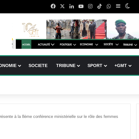
Facebook
X
Linkedin
YouTube
Instagram
TikTok
WhatsApp
Sidebar (
Swit
ONOMIE
SOCIETE
TRIBUNE
SPORT
+GMT
ésente à la 8ème conférence ministérielle sur le rôle des femmes