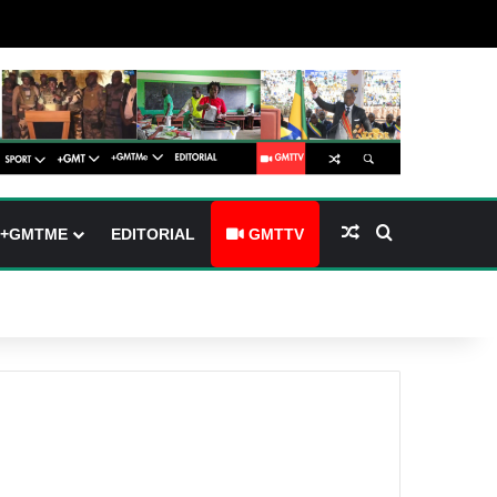
barre latérale)
ch skin
Article Aléatoire
Rechercher
+GMTME
EDITORIAL
GMTTV