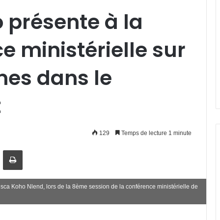
o présente à la
 ministérielle sur
mes dans le
t
129
Temps de lecture 1 minute
artager par email
Imprimer
risca Koho Nlend, lors de la 8ème session de la conférence ministérielle de