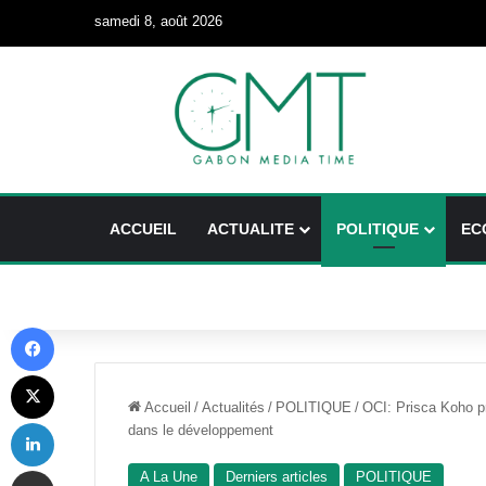
samedi 8, août 2026
ACCUEIL
ACTUALITE
POLITIQUE
EC
Facebook
X
Accueil
/
Actualités
/
POLITIQUE
/
OCI: Prisca Koho pr
Linkedin
dans le développement
Partager par email
A La Une
Derniers articles
POLITIQUE