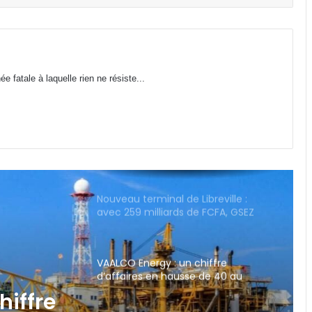
Affaire Bilie-By-Nze : EPG demande
à la Cour de cassation de « dire le
droit »
Cybersécurité : la SEEG révèle avoir
 fatale à laquelle rien ne résiste...
perdu près de 95 % de ses
infrastructures informatiques
Nouveau terminal de Libreville :
avec 259 milliards de FCFA, GSEZ
Airport s’offre-t-il l’aérogare la plus
chère de la sous-région ?
VAALCO Energy : un chiffre
d’affaires en hausse de 40 au
2ème trimestre 2026
Gabon : le gouvernement mobilisé
pour la concrétisation du
mégaprojet de Fer de Baniaka
ment