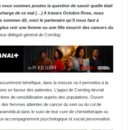
 nous sommes posées la question de savoir quelle était
n charge de ce mal (…)
A travers Octobre Rose, nous
sommes dit, voici le partenaire qu’il nous faut à
 plus voir une femme ou une fille mourrir des cancers du
rateur délégué général de Comilog.
assurément bénéfique, dans la mesure où il permettra à la
ions en faveur des patientes. L’appui de Comilog devrait
tions de sensibilisation auprès des populations. Ouvert
e des femmes atteintes de cancer du sein ou du col de
aramédical dans le suivi de leur cure de chimiothérapie ou
Cybersécurité : la SEEG révèle avoir
 d’un accompagnement psychologique et social personnalisé.
perdu près de 95 % de ses
infrastructures informatiques