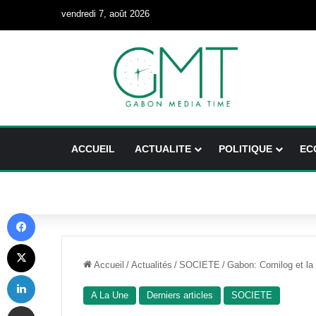
vendredi 7, août 2026
ACCUEIL
ACTUALITE
POLITIQUE
EC
Facebook
X
Accueil
/
Actualités
/
SOCIETE
/
Gabon: Comilog et la 
Linkedin
A La Une
Derniers articles
SOCIETE
Partager par email