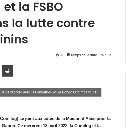
et la FSBO
s la lutte contre
inins
91
Temps de lecture 1 minute
artager par email
Imprimer
ture de l'accord avec la Fondation Sylvia Bongo Ondimba © D.R.
omilog) se joint aux côtés de la Maison d’Alice pour la
u Gabon. Ce mercredi 13 avril 2022, la Comilog et la