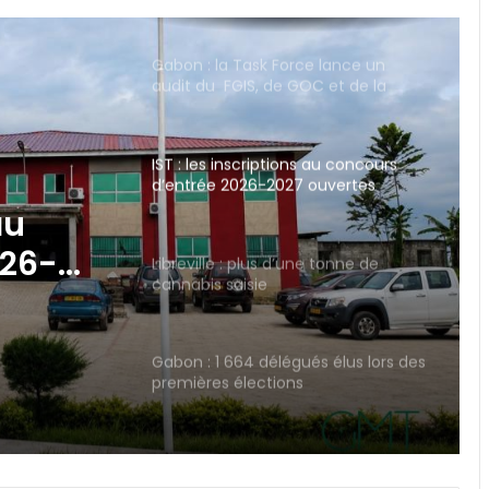
SOGARA
IST : les inscriptions au concours
d’entrée 2026-2027 ouvertes
jusqu’au 31 août
Libreville : plus d’une tonne de
cannabis saisie
e tonne
Gabon : 1 664 délégués élus lors des
premières élections
professionnelles
Affaire Bilie-By-Nze : EPG demande
à la Cour de cassation de « dire le
droit »
Cybersécurité : la SEEG révèle avoir
perdu près de 95 % de ses