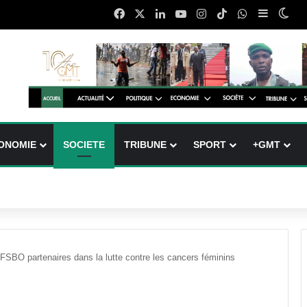
Facebook
X
Linkedin
YouTube
Instagram
TikTok
WhatsApp
Sidebar 
Swi
ONOMIE
SOCIETE
TRIBUNE
SPORT
+GMT
FSBO partenaires dans la lutte contre les cancers féminins