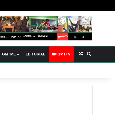
(barre latérale)
tch skin
Article Aléatoire
Rechercher
+GMTME
EDITORIAL
GMTTV