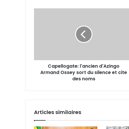
Capellogate:
l'ancien
d'Azingo
Armand
Ossey
sort
du
silence
et
Capellogate: l'ancien d'Azingo
cite
Armand Ossey sort du silence et cite
des
noms
des noms
Articles similaires