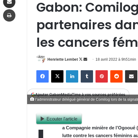
Gabon: Comilog 
Imprimer
partenaires dan
les cancers fém
Follow
Envoyer
Henriette Lembet
18 avril 2022 à 9h51min
on
un
Facebook
X
Linkedin
Tumblr
Pinterest
Reddit
P
X
courriel
Ajouter GabonMediaTime à vos sources préférées
l’administrateur délégué général de Comilog lors de la signa
Ecouter l'article
a Compagnie minière de l’Ogooué (C
lutte contre les cancers féminins a