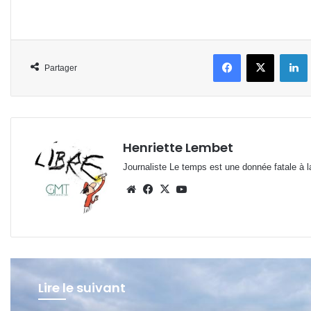
Facebook
X
L
Partager
Henriette Lembet
Journaliste Le temps est une donnée fatale à la
Website
Facebook
X
YouTube
Lire le suivant