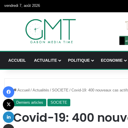
vendredi 7, août 2026
ACCUEIL
ACTUALITE
POLITIQUE
ECONOMIE
Facebook
Accueil
/
Actualités
/
SOCIETE
/
Covid-19: 400 nouveaux cas actif
X
Derniers articles
SOCIETE
Linkedin
Covid-19: 400 nouv
Partager par email