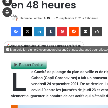
en 48 heures
Imprimer
Follow
Envoyer
Henriette Lembet
25 septembre 2021 à 12h59min
on
un
Facebook
X
Linkedin
Tumblr
Pinterest
Reddit
Partager par email
Impr
X
courriel
Ajouter GabonMediaTime à vos sources préférées
Manipulation d'un prélèvement oropharyngé et nasopharyngé pour effectue
Ecouter l'article
L
e Comité de pilotage du plan de veille et de r
Gabon (Copil-Coronavirus) a fait un nouveau 
vendredi 24 septembre 2021. De ce dernier, il
covid-19 entre les journées de jeudi 23 et ve
viennent augmenter le nombre de cas actifs qui s’établit
d