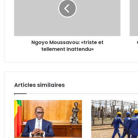
et
Bert
tellement
Mbat
inattendu»
le
SG
du
Cam
Ngoyo Moussavou: «triste et
n'est
tellement inattendu»
plus
!
Articles similaires