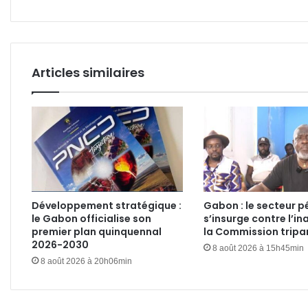
?
Articles similaires
Développement stratégique :
Gabon : le secteur pé
le Gabon officialise son
s’insurge contre l’in
premier plan quinquennal
la Commission tripar
2026-2030
8 août 2026 à 15h45min
8 août 2026 à 20h06min