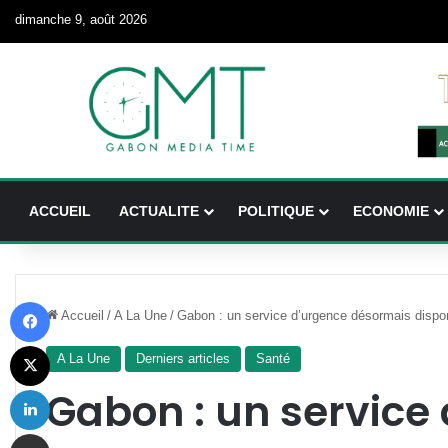
dimanche 9, août 2026
ACCUEIL
ACTUALITE
POLITIQUE
ECONOMIE
Facebook
Accueil
/
A La Une
/
Gabon : un service d’urgence désormais dispo
X
A La Une
Derniers articles
Santé
Linkedin
Gabon : un service
Partager par email