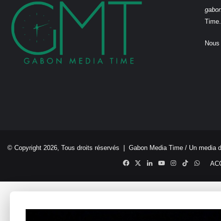
gabo
Time.
Nous 
© Copyright 2026, Tous droits réservés |
Gabon Media Time
/ Un media 
Facebook
X
Linkedin
YouTube
Instagram
TikTok
Whats
AC