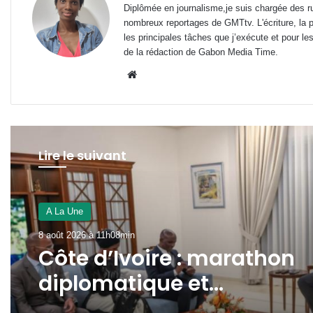
Diplômée en journalisme,je suis chargée des ru
nombreux reportages de GMTtv. L'écriture, la p
les principales tâches que j’exécute et pour le
de la rédaction de Gabon Media Time.
Website
Lire le suivant
Derniers articles
7 août 2026 à 15h16min
A La Une
Akébé : L’État concrétise l
8 août 2026 à 11h08min
rapprochement des soins
au cœur du 3ᵉ