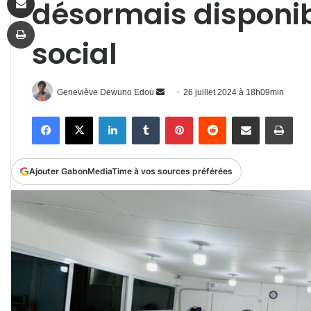
désormais disponi
Imprimer
social
Envoyer
Geneviève Dewuno Edou
26 juillet 2024 à 18h09min
un
Facebook
X
Linkedin
Tumblr
Pinterest
Reddit
Partager par email
Impr
courriel
Ajouter GabonMediaTime à vos sources préférées