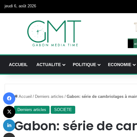
jeudi 6, août 2026
ACCUEIL
ACTUALITE
POLITIQUE
ECONOMIE
Facebook
Accueil
/
Derniers articles
/
Gabon: série de cambriolages à mai
X
Derniers articles
SOCIETE
Linkedin
Gabon: série de ca
Partager par email