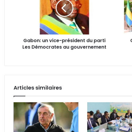
président
Nze
du
viol
parti
l’ob
Les
léga
Démocrates
de
au
30%
Gabon: un vice-président du parti
gouvernement
des
Les Démocrates au gouvernement
fem
aux
emp
supé
de
l'Eta
Articles similaires