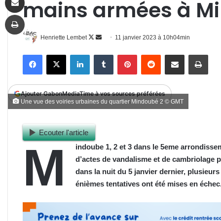
mains armées à M
Imprimer
Follow
Envoyer
Henriette Lembet
11 janvier 2023 à 10h04min
on
un
Facebook
X
Linkedin
Tumblr
Pinterest
Reddit
Partager par email
Impr
X
courriel
Ajouter GabonMediaTime à vos sources préférées
Une vue des voiries urbaines du quartier Mindoubé 2 © GMT
Ecouter l'article
M
indoube 1, 2 et 3 dans le 5eme arrondissem
d’actes de vandalisme et de cambriolage p
dans la nuit du 5 janvier dernier, plusieu
énièmes tentatives
ont
été mises en échec