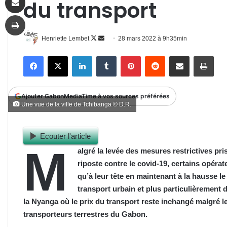
du transport
Imprimer
Follow
Envoyer
Henriette Lembet
28 mars 2022 à 9h35min
on
un
Facebook
X
Linkedin
Tumblr
Pinterest
Reddit
Partager par email
Impr
X
courriel
Ajouter GabonMediaTime à vos sources préférées
Une vue de la ville de Tchibanga © D.R.
Ecouter l'article
M
algré la levée des mesures restrictives pr
riposte contre le covid-19, certains opéra
qu’à leur tête en maintenant à la hausse le 
transport urbain et plus particulièrement 
la Nyanga où le prix du transport reste inchangé malgré le
transporteurs terrestres du Gabon.