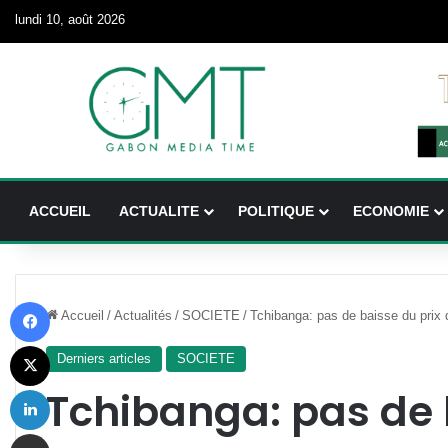
lundi 10, août 2026
ACCUEIL
ACTUALITE
POLITIQUE
ECONOMIE
Facebook
Accueil
/
Actualités
/
SOCIETE
/
Tchibanga: pas de baisse du prix 
X
Derniers articles
SOCIETE
Linkedin
Tchibanga: pas de 
Partager par email