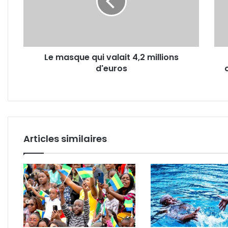
4,2
on
millions
a
d'euros
raté,
on
doit
Le masque qui valait 4,2 millions
avoir
d'euros
le
cour
de
parti
Articles similaires