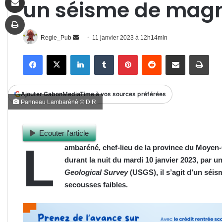
un séisme de magn
Imprimer
Envoyer
Regie_Pub
11 janvier 2023 à 12h14min
un
Facebook
X
Linkedin
Tumblr
Pinterest
Reddit
Partager par email
Impr
courriel
Ajouter GabonMediaTime à vos sources préférées
Panneau Lambaréné © D.R.
Ecouter l'article
L
ambaréné, chef-lieu de la province du Moyen-
durant la nuit du mardi 10 janvier 2023, par 
Geological Survey
(USGS), il s’agit d’un sé
secousses faibles.