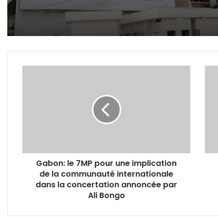
Gabon:
Esp
le
vers
7MP
une
pour
péti
une
des
implication
fans
de
pou
la
le
communauté
reto
Gabon: le 7MP pour une implication
internationale
d'A
de la communauté internationale
dans
au
la
dans la concertation annoncée par
Barç
concertation
Ali Bongo
annoncée
par