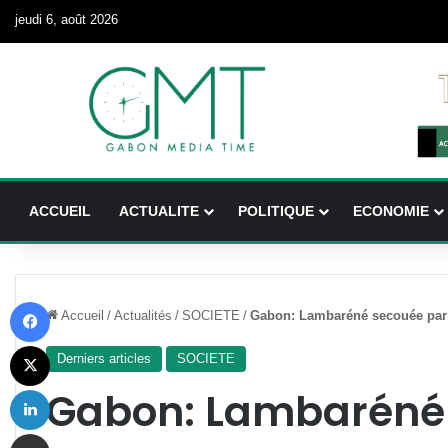
jeudi 6, août 2026
ACCUEIL
ACTUALITE
POLITIQUE
ECONOMIE
Facebook
Accueil
/
Actualités
/
SOCIETE
/
Gabon: Lambaréné secouée par
X
Derniers articles
SOCIETE
Linkedin
Gabon: Lambaréné
Partager par email