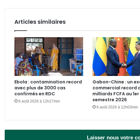
Ali
Bongo
Articles similaires
Ebola : contamination record
Gabon-Chine : un e
avec plus de 3000 cas
commercial record 
confirmés en RDC
milliards FCFA au 1er
semestre 2026
6 août 2026 à 12h27min
6 août 2026 à 12h03min
Laisser nous votre 