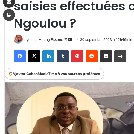
saisies effectuées 
Imprimer
Ngoulou ?
Follow
Envoyer
Lyonnel Mbeng Essone
30 septembre 2023 à 12h46min
on
un
Facebook
X
Linkedin
Tumblr
Pinterest
Reddit
Partager par email
Impr
X
courriel
Ajouter GabonMediaTime à vos sources préférées