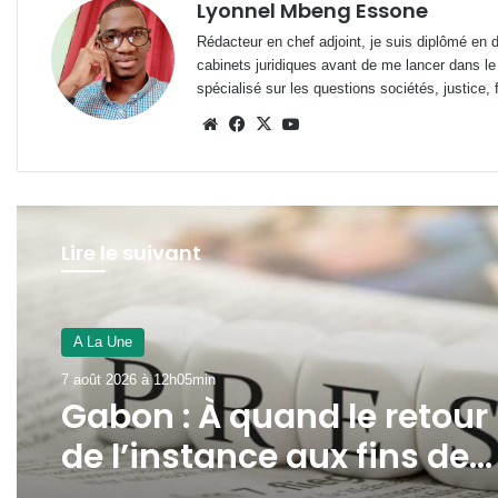
Lyonnel Mbeng Essone
Rédacteur en chef adjoint, je suis diplômé en 
cabinets juridiques avant de me lancer dans le
spécialisé sur les questions sociétés, justice, f
Website
Facebook
X
YouTube
Lire le suivant
A La Une
7 août 2026 à 12h00min
A La Une
Panthères du Gabon : duo
7 août 2026 à 12h05min
Migné-Giresse, déjà la fin