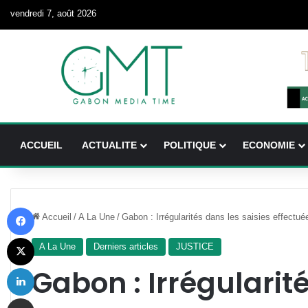
vendredi 7, août 2026
ACCUEIL
ACTUALITE
POLITIQUE
ECONOMIE
Facebook
Accueil
/
A La Une
/
Gabon : Irrégularités dans les saisies effectu
X
A La Une
Derniers articles
JUSTICE
Linkedin
Gabon : Irrégularit
Partager par email