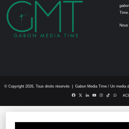
gabo
Time.
Nous 
© Copyright 2026, Tous droits réservés |
Gabon Media Time
/ Un media 
Facebook
X
Linkedin
YouTube
Instagram
TikTok
Whats
AC