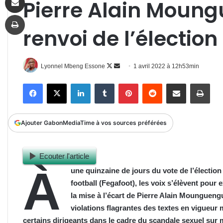
Pierre Alain Moung
Imprimer
renvoi de l’élection
Follow
Envoyer
Lyonnel Mbeng Essone
1 avril 2022 à 12h53min
on
un
Facebook
X
Linkedin
Tumblr
Pinterest
Reddit
Partager par email
Impr
X
courriel
Ajouter GabonMediaTime à vos sources préférées
Ecouter l'article
À
une quinzaine de jours du vote de l’électio
football (Fegafoot), les voix s’élèvent pour
la mise à l’écart de Pierre Alain Moungueng
violations flagrantes des textes en vigueur
certains dirigeants dans le cadre du scandale sexuel sur 