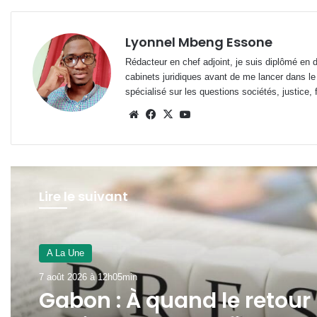
Lyonnel Mbeng Essone
Rédacteur en chef adjoint, je suis diplômé en 
cabinets juridiques avant de me lancer dans le
spécialisé sur les questions sociétés, justice, f
Website
Facebook
X
YouTube
Lire le suivant
A La Une
7 août 2026 à 12h00min
A La Une
Panthères du Gabon : duo
7 août 2026 à 12h05min