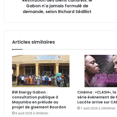
Restitution des biens culturels: le
Gabon n'a jamais formulé de
demande,
la
selon
demande, selon Richard Sédillot
CNP
Richard
Sédillot
Articles similaires
BW Energy Gabon :
Cinéma : «CLASH», la
consultation publique à
série événement de 
Mayumba en prélude au
Lacôte arrive sur C
projet de gisement Bourdon
7 août 2026 à 20h06min
8 août 2026 à 0h58min