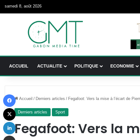
samedi 8, août 2026
ACCUEIL
ACTUALITE
POLITIQUE
ECONOMIE
Facebook
Accueil
/
Derniers articles
/
Fegafoot: Vers la mise à l’écart de Pier
X
Derniers articles
Sport
Linkedin
Fegafoot: Vers la m
Partager par email