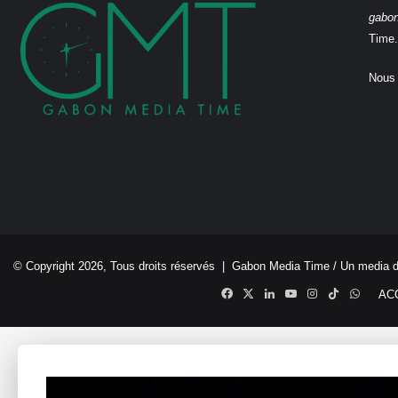
gabo
Time.
Nous 
© Copyright 2026, Tous droits réservés |
Gabon Media Time
/ Un media 
Facebook
X
Linkedin
YouTube
Instagram
TikTok
Whats
AC