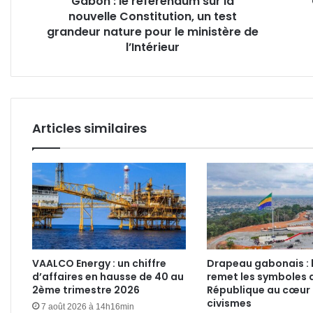
Gabon : le référendum sur la
nouvelle Constitution, un test
grandeur
nature
grandeur nature pour le ministère de
pour
l’Intérieur
le
ministère
de
l’Intérieur
Articles similaires
VAALCO Energy : un chiffre
Drapeau gabonais : l
d’affaires en hausse de 40 au
remet les symboles d
2ème trimestre 2026
République au cœur
civismes
7 août 2026 à 14h16min