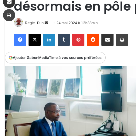
désormais en pôle 
Imprimer
Envoyer
Regie_Pub
24 mai 2024 à 12h38min
un
Facebook
X
Linkedin
Tumblr
Pinterest
Reddit
Partager par email
Impr
courriel
Ajouter GabonMediaTime à vos sources préférées