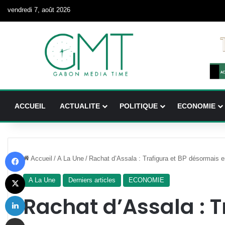
vendredi 7, août 2026
ACCUEIL
ACTUALITE
POLITIQUE
ECONOMIE
Facebook
Accueil
/
A La Une
/
Rachat d’Assala : Trafigura et BP désormais en
X
A La Une
Derniers articles
ECONOMIE
Linkedin
Rachat d’Assala : T
Partager par email