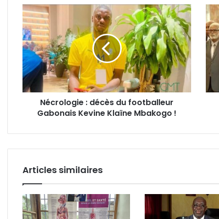
Nécrologie
Gab
:
:
décès
le
du
nom
footballeur
d’ad
Gabonais
à
Kevine
un
Klaïne
parti
Mbakogo
fixé
Nécrologie : décès du footballeur
!
à
Gabonais Kevine Klaïne Mbakogo !
10
mill
Articles similaires