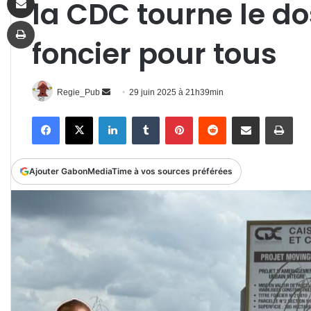
la CDC tourne le do
Imprimer
foncier pour tous
Envoyer
Regie_Pub
29 juin 2025 à 21h39min
un
Facebook
X
Linkedin
Tumblr
Pinterest
Reddit
Partager par email
Impr
courriel
Ajouter GabonMediaTime à vos sources préférées