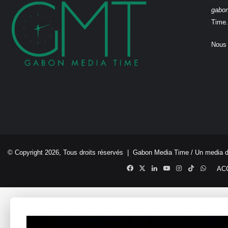
gabo
Time.
Nous 
© Copyright 2026, Tous droits réservés |
Gabon Media Time
/ Un media 
Facebook
X
Linkedin
YouTube
Instagram
TikTok
Whats
AC