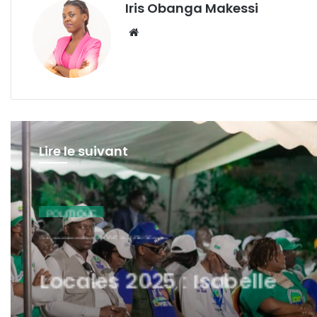
Iris Obanga Makessi
Website
Lire le suivant
POLITIQUE
24 septembre 2025 à 19h36min
Locales 2025 : Isabelle
Essonghe mise sur l’empl
et l’assainissement à Por