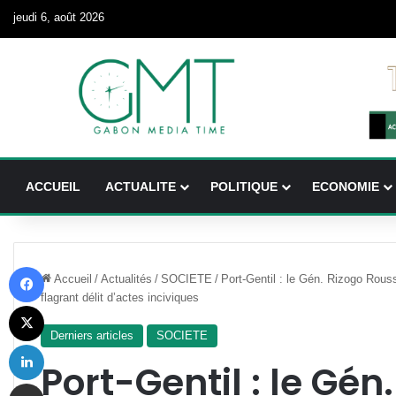
jeudi 6, août 2026
ACCUEIL
ACTUALITE
POLITIQUE
ECONOMIE
Facebook
Accueil
/
Actualités
/
SOCIETE
/
Port-Gentil : le Gén. Rizogo Rous
flagrant délit d’actes inciviques
X
Derniers articles
SOCIETE
Linkedin
Port-Gentil : le Gén
Partager par email