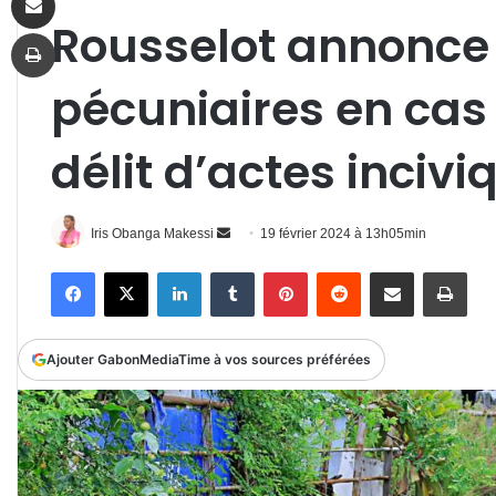
Rousselot annonce
Imprimer
pécuniaires en cas
délit d’actes incivi
Envoyer
Iris Obanga Makessi
19 février 2024 à 13h05min
un
Facebook
X
Linkedin
Tumblr
Pinterest
Reddit
Partager par email
Impr
courriel
Ajouter GabonMediaTime à vos sources préférées