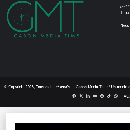
gabo
Time.
Nous 
© Copyright 2026, Tous droits réservés |
Gabon Media Time
/ Un media 
Facebook
X
Linkedin
YouTube
Instagram
TikTok
Whats
AC