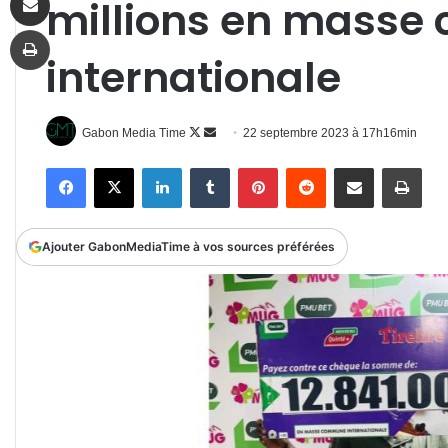
millions en mass
Imprimer
internationale
Follow
Envoyer
Gabon Media Time
22 septembre 2023 à 17h16min
on
un
Facebook
X
Linkedin
Tumblr
Pinterest
Reddit
Partager par email
Impr
X
courriel
Ajouter GabonMediaTime à vos sources préférées