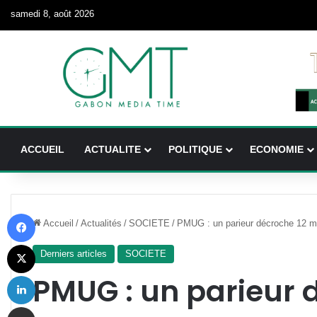
samedi 8, août 2026
ACCUEIL
ACTUALITE
POLITIQUE
ECONOMIE
Facebook
Accueil
/
Actualités
/
SOCIETE
/
PMUG : un parieur décroche 12 m
X
Derniers articles
SOCIETE
Linkedin
PMUG : un parieur 
Partager par email