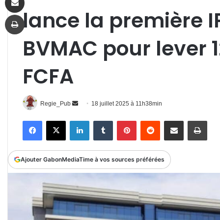
lance la première I
Imprimer
BVMAC pour lever 1
FCFA
Envoyer
Regie_Pub
18 juillet 2025 à 11h38min
un
Facebook
X
Linkedin
Tumblr
Pinterest
Reddit
Partager par email
Impr
courriel
Ajouter GabonMediaTime à vos sources préférées