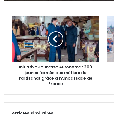
Initiative
Gab
Jeunesse
:
Autonome
la
:
rela
200
de
jeunes
l’éc
formés
frein
aux
par
métiers
la
Initiative Jeunesse Autonome : 200
de
forte
jeunes formés aux métiers de
l’artisanat
dépe
grâce
l’artisanat grâce à l’Ambassade de
aux
à
impo
France
l’Ambassade
de
France
Articles similaires