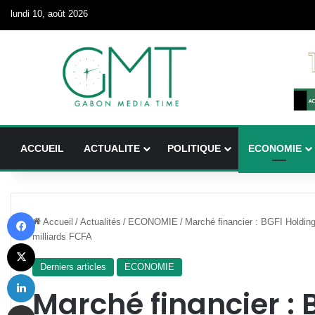
lundi 10, août 2026
ACCUEIL
ACTUALITE
POLITIQUE
ECONOMIE
Facebook
Accueil
/
Actualités
/
ECONOMIE
/
Marché financier : BGFI Holdin
milliards FCFA
X
Derniers articles
ECONOMIE
Linkedin
Marché financier : 
Partager par email