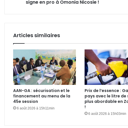
signe en pro à Omonia Nicosie !
à
géné
Omonia
Nicosie
!
Articles similaires
AAN-GA : sécurisation et le
Prix de l’essence : G
financement au menu de la
pays avec le litre de 
45e session
plus abordable en Z
!
6 août 2026 à 15h11min
6 août 2026 à 15h03min