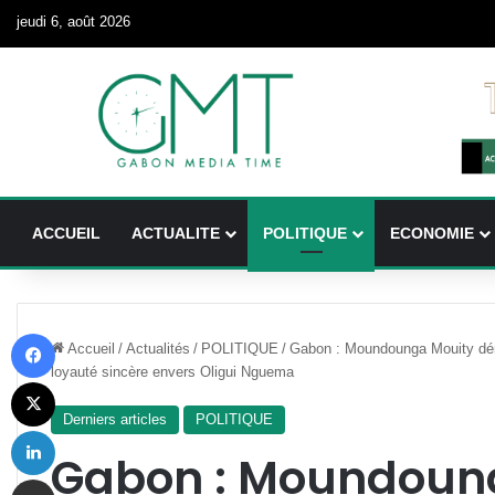
jeudi 6, août 2026
ACCUEIL
ACTUALITE
POLITIQUE
ECONOMIE
Facebook
Accueil
/
Actualités
/
POLITIQUE
/
Gabon : Moundounga Mouity dén
loyauté sincère envers Oligui Nguema
X
Derniers articles
POLITIQUE
Linkedin
Gabon : Moundoun
Partager par email