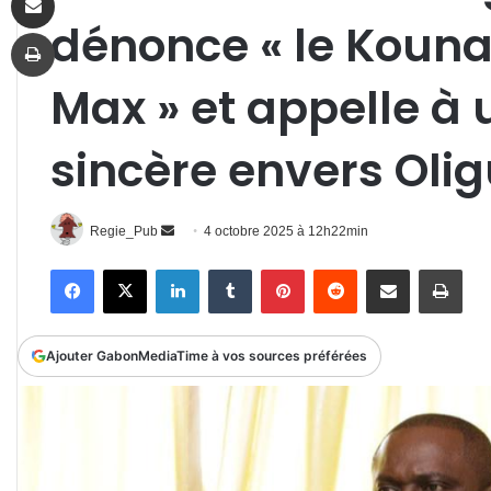
dénonce « le Koun
Imprimer
Max » et appelle à 
sincère envers Ol
Envoyer
Regie_Pub
4 octobre 2025 à 12h22min
un
Facebook
X
Linkedin
Tumblr
Pinterest
Reddit
Partager par email
Impr
courriel
Ajouter GabonMediaTime à vos sources préférées