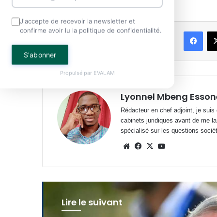
J'accepte de recevoir la newsletter et
confirme avoir lu la politique de confidentialité.
Face
Partager
S'abonner
Propulsé par
EVALAM
Lyonnel Mbeng Esson
Rédacteur en chef adjoint, je suis
cabinets juridiques avant de me la
spécialisé sur les questions société
Website
Facebook
X
YouTube
Lire le suivant