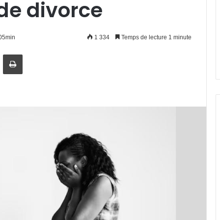
de divorce
h05min
1 334
Temps de lecture 1 minute
artager par email
Imprimer