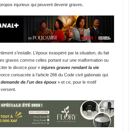
ropos injurieux qui peuvent devenir graves.
iment s’installe. L’époux exaspéré par la situation, du fait
s dites graves comme celles portant sur une malformation ou
iter le divorce pour «
injures graves rendant la vie
orce consacrée à l’article 266 du Code civil gabonais qui
la demande de l’un des époux
» et ce, pour le motif
versent.
Gabon : Privée de salaire depuis 4
mois, une écogarde décède !
Football : le cas Medwin Biteghe
peut-il rendre réticents les