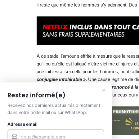
il reste que même les hommes s’y adonnent. Des p
À ce stade, l’amour s’effrite à mesure que le ressent
qu’il ou qu’elle est fatigué d’être victime d’injure
une faiblesse sexuelle pour les hommes, peut sollic
conjugale intolérable
». Une cause légitime de div
dispose que «
le divorce peut être prononcé à 
×
Restez informé(e)
susmentionné. Une mise en garde pour ceux qui y 
Recevez nos dernières actualités directement
dans votre boîte mail ou sur WhatsApp.
Adresse email