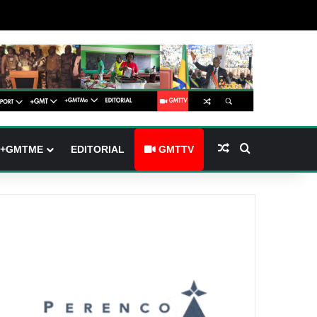
(barre latérale)
tch skin
Article Aléatoire
Rechercher
+GMTME
EDITORIAL
GMTTV