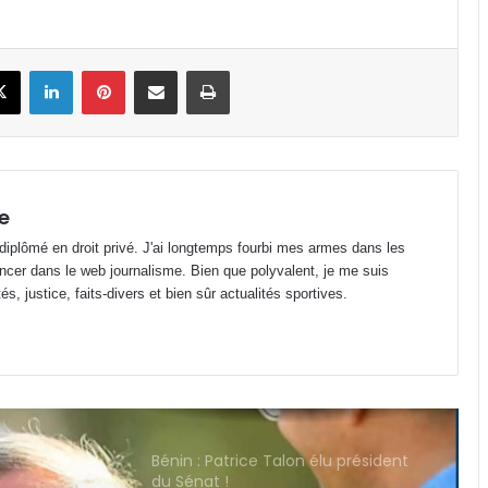
binationaux ?
Gabon : déjà plus de 12 443 décès
book
X
Linkedin
Pinterest
Partager par email
Imprimer
enregistrés depuis janvier 2026 !
Fondation Horizons Nouveaux : la
salle Snoezelen, une oasis pour les
enfants
e
 diplômé en droit privé. J'ai longtemps fourbi mes armes dans les
Gabon : Wilfried Okoumba placé
ncer dans le web journalisme. Bien que polyvalent, je me suis
sous mandat de dépôt !
s, justice, faits-divers et bien sûr actualités sportives.
Bénin : Patrice Talon élu président
du Sénat !
Alain Giresse : « Il nous faut d’abord
reconstruire l’équipe nationale »