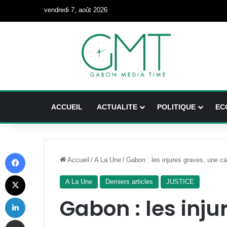
vendredi 7, août 2026
ACCUEIL
ACTUALITE
POLITIQUE
EC
Facebook
Accueil
/
A La Une
/
Gabon : les injures graves, une c
X
A La Une
Derniers articles
JUSTICE
Linkedin
Gabon : les inju
Partager par email