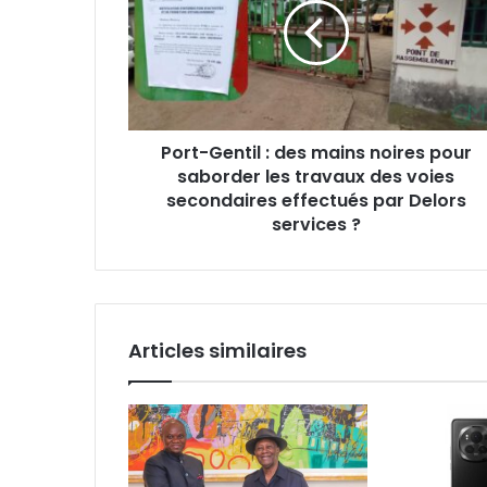
des
mains
noires
pour
saborder
les
Port-Gentil : des mains noires pour
travaux
saborder les travaux des voies
des
voies
secondaires effectués par Delors
secondaires
services ?
effectués
par
Delors
services
?
Articles similaires