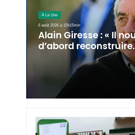
A La Une
6 août 2026 à 15h11min
AAN-GA : sécurisatio
financement au men
la 45e session
Port-
Gentil
: