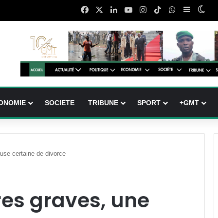
Facebook
X
Linkedin
YouTube
Instagram
TikTok
WhatsApp
Sidebar 
Swi
ONOMIE
SOCIETE
TRIBUNE
SPORT
+GMT
ause certaine de divorce
res graves, une