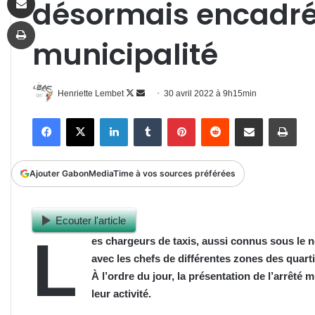
désormais encadré
Imprimer
municipalité
Follow
Envoyer
Henriette Lembet
30 avril 2022 à 9h15min
on
un
Facebook
X
Linkedin
Tumblr
Pinterest
Reddit
Partager par email
Impr
X
courriel
Ajouter GabonMediaTime à vos sources préférées
Ecouter l'article
L
es chargeurs
de taxis, aussi connus sous le 
avec les chefs de différentes zones des quart
À l’ordre du jour, la présentation de l’arrêté 
leur activité.