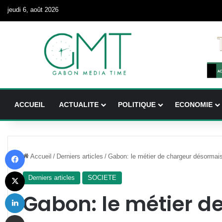
jeudi 6, août 2026
ACCUEIL
ACTUALITE
POLITIQUE
ECONOMIE
Facebook
Accueil
/
Derniers articles
/
Gabon: le métier de chargeur désormais
X
Derniers articles
SOCIETE
Linkedin
Gabon: le métier d
Partager par email