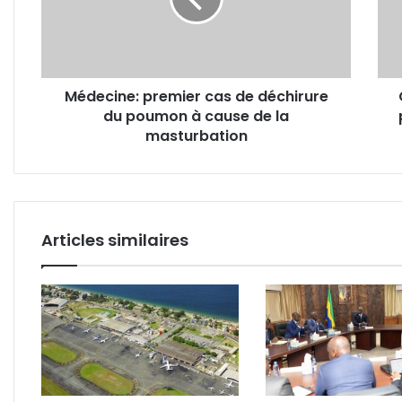
déchirure
milli
du
FCF
poumon
de
à
pert
cause
par
Médecine: premier cas de déchirure
de
an
du poumon à cause de la
la
caus
masturbation
masturbation
par
l'exp
illég
du
bois
Articles similaires