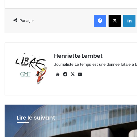
Facebook
X
L
Partager
Henriette Lembet
Journaliste Le temps est une donnée fatale à la
Website
Facebook
X
YouTube
Lire le suivant