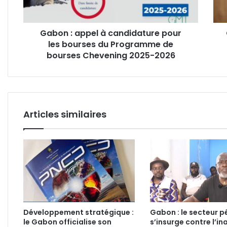
les
gard
bourses
à
du
vue
Gabon : appel à candidature pour
Programme
pour
les bourses du Programme de
de
attei
bourses
bourses Chevening 2025-2026
à
Chevening
l'im
2025-
du
2026
Gén.
Oligu
Ngu
Articles similaires
Développement stratégique :
Gabon : le secteur pé
le Gabon officialise son
s’insurge contre l’in