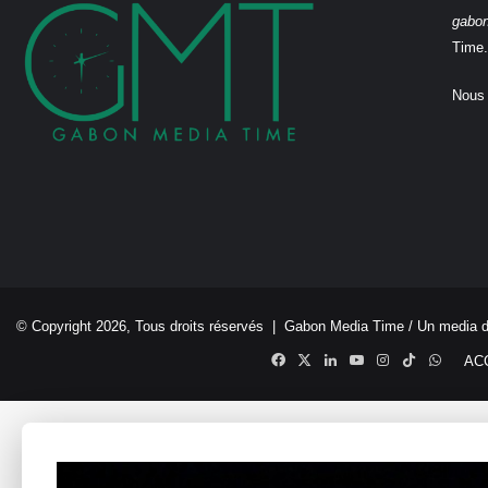
gabo
Time.
Nous 
© Copyright 2026, Tous droits réservés |
Gabon Media Time
/ Un media 
Facebook
X
Linkedin
YouTube
Instagram
TikTok
Whats
AC