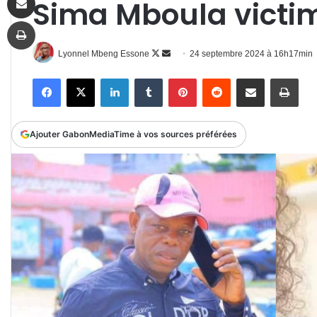
Sima Mboula victim
Imprimer
Follow
Envoyer
Lyonnel Mbeng Essone
24 septembre 2024 à 16h17min
on
un
Facebook
X
Linkedin
Tumblr
Pinterest
Reddit
Partager par email
Impr
X
courriel
Ajouter GabonMediaTime à vos sources préférées