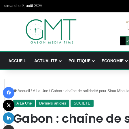
dimanche 9, août 2026
ACCUEIL
ACTUALITE
POLITIQUE
ECONOMIE
Facebook
Accueil
/
A La Une
/
Gabon : chaîne de solidarité pour Sima Mboula
X
A La Une
Derniers articles
SOCIETE
Linkedin
Gabon : chaîne de s
Partager par email