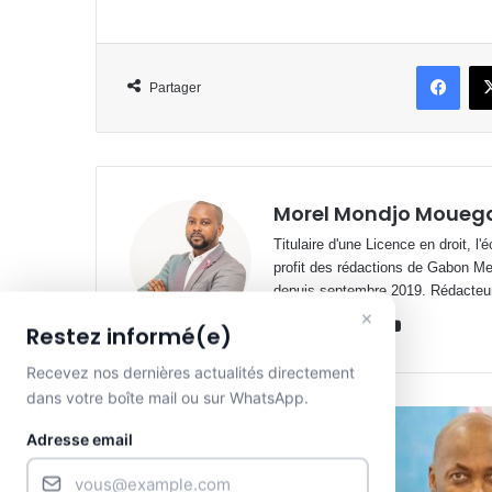
Face
Partager
Morel Mondjo Moueg
Titulaire d'une Licence en droit, l
profit des rédactions de Gabon M
depuis septembre 2019. Rédacteu
×
Website
Facebook
X
Linkedin
YouTube
Restez informé(e)
Recevez nos dernières actualités directement
dans votre boîte mail ou sur WhatsApp.
Adresse email
Lire le suivant