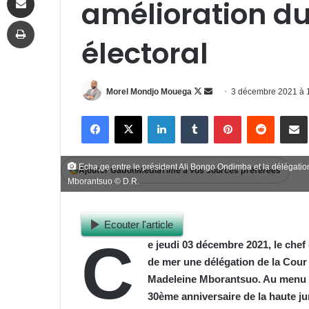
amélioration d
Imprimer
électoral
Follow
Envoyer
Morel Mondjo Mouega
3 décembre 2021 à
on
un
Facebook
X
Linkedin
Tumblr
Pinterest
Reddit
P
X
courriel
Echa,ge entre le président Ali Bongo Ondimba et la délégatio
Ajouter GabonMediaTime à vos sources préférées
Mborantsuo © D.R.
Ecouter l'article
C
e jeudi 03 décembre 2021
,
le chef
de mer une délégation de la Cour 
Madeleine Mborantsuo. Au menu de
30ème anniversaire de la haute ju