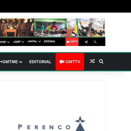
(barre latérale)
tch skin
Article Aléatoire
Rechercher
+GMTME
EDITORIAL
GMTTV