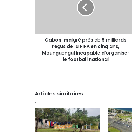
de
5
milliards
reçus
de
la
Gabon: malgré près de 5 milliards
FIFA
reçus de la FIFA en cinq ans,
en
cinq
Mounguengui incapable d’organiser
ans,
le football national
Mounguengui
incapable
d’organiser
le
football
Articles similaires
national