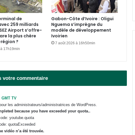
FCFA au 1er semestre 2026
erminal de
Gabon-Côte d’Ivoire : Oligui
Traite des êtres humains : le Gabon
: avec 259 milliards
Nguema s’imprègne du
se dote d’un guide national pour
SEZ Airport s’offre-
modèle de développement
secourir les victimes
gare la plus chère
Ivoirien
-région ?
7 août 2026 à 16h50min
Gabon : le gouvernement passe au
 à 17h19min
crible les exonérations fiscalo-
douanières accordées aux
entreprises
Transport aérien : 80 milliards de
s votre commentaire
FCFA prélevés, 77 % au bénéfice
d’entreprises étrangères
GMT TV
pour les administrateurs/administratrices de WordPress.
ompleted because you have exceeded your
quota
..
ode: youtube.quota
ode: quotaExceeded
e vidéo n’a été trouvée.