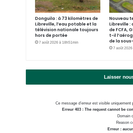
Donguila : à 73 kilomètres de
Nouveau t
Libreville, l’eau potable et la
Libreville 
télévision nationale toujours
de FCFA, G
hors de portée
t-il l’aéro
de la sous
7 août 2026 à 18h51min
7 août 2026
Laisser nou
Ce message d’erreur est visible uniquement 
Erreur 403 : The request cannot be c
Domain c
Reason c
Erreur : aucun