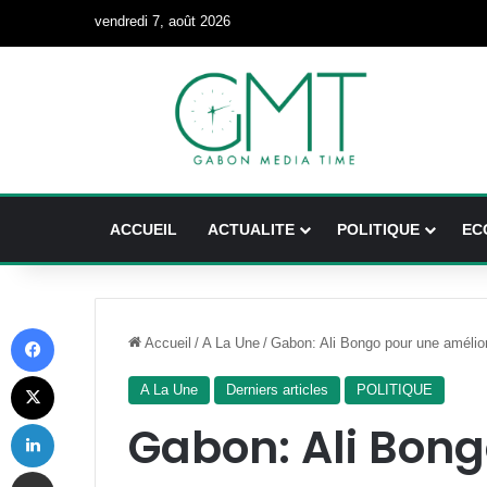
vendredi 7, août 2026
ACCUEIL
ACTUALITE
POLITIQUE
EC
Facebook
Accueil
/
A La Une
/
Gabon: Ali Bongo pour une amélior
X
A La Une
Derniers articles
POLITIQUE
Linkedin
Gabon: Ali Bon
Partager par email