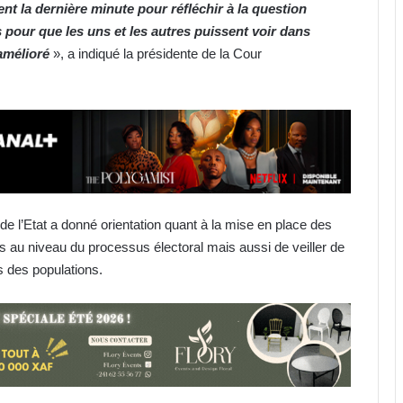
ent la dernière minute pour réfléchir à la question
s pour que les uns et les autres puissent voir dans
amélioré
», a indiqué la présidente de la Cour
 de l’Etat a donné orientation quant à la mise en place des
 au niveau du processus électoral mais aussi de veiller de
s des populations.
Transport aérien : FlyGabon
suspend la collecte de la taxe R4
pour préserver le pouvoir d’achat
Owendo : lancement de l’opération
de Régularisation foncière de
masse