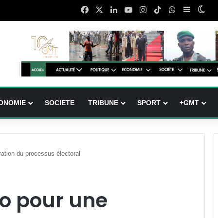
Facebook
X
Linkedin
YouTube
Instagram
TikTok
WhatsApp
Sidebar 
Swi
ONOMIE
SOCIETE
TRIBUNE
SPORT
+GMT
ation du processus électoral
go pour une