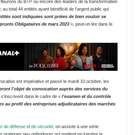
leurons du BTP ou encore des leaders de la transformation
au total 44 entités ayant bénéficié de l’argent public qui
ntités sont indiquées sont priées de bien vouloir se
mprunts Obligataires de mars 2023
», peut-on lire dans le
cation est impérative et passé le mardi 10 octobre, les
eront l’objet de convocation auprès des services du
s’inscrivent dans le cadre de «
l’examen et du contrôle
es au profit des entreprises adjudicataires des marchés
es de défense et de sécurité
, on assiste à une série
s pratiques peu orthodoxes qui mettent en lumière la