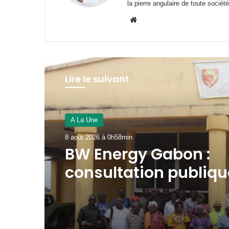
la pierre angulaire de toute société
Website
Lire le suivant
A La Une
7 août 2026 à 16h50min
Gabon-Côte d’Ivoire :
Nguema s’imprègne
modèle de développ
Ivoirien