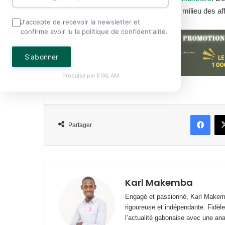
porosité entre le monde politique et le milieu des af
J'accepte de recevoir la newsletter et
confirme avoir lu la politique de confidentialité.
S'abonner
Propulsé par
EVALAM
Face
Partager
Karl Makemba
Engagé et passionné, Karl Makemb
rigoureuse et indépendante. Fidèle
l’actualité gabonaise avec une anal