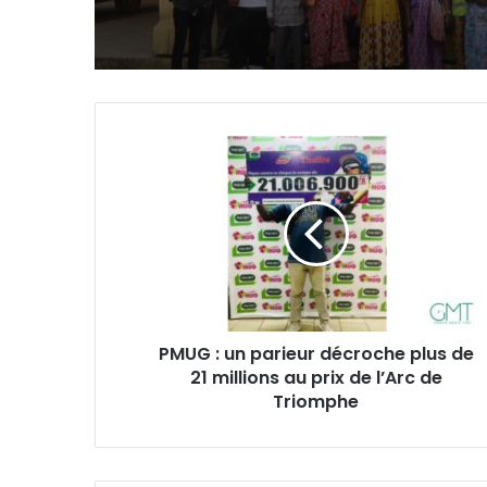
PMUG
:
un
parieur
décroche
plus
de
21
millions
PMUG : un parieur décroche plus de
au
21 millions au prix de l’Arc de
prix
de
Triomphe
l’Arc
de
Triomphe