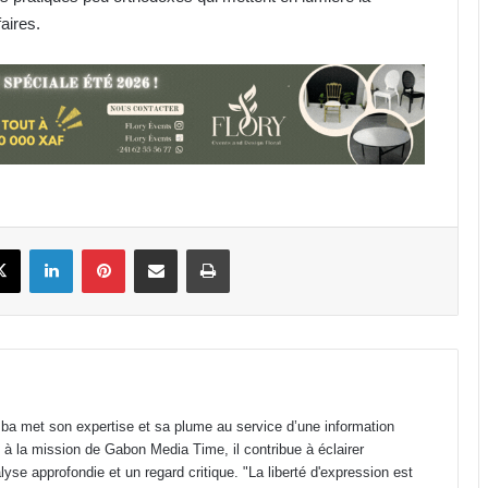
faires.
Transport aérien : jusqu’à 52 480
FCFA de redevance R4 pour un
aller-retour Port-Gentil–Franceville
CES Public d’Awendje : 2 500 élèves,
seulement 4 surveillants et 3 W.C
fonctionnels
book
X
Linkedin
Pinterest
Partager par email
Imprimer
Gabon : Paul Kessany traduit en
actes la politique de
décentralisation impulsée par
Oligui Nguema
Lycée Public d’Awendje : 735 élèves
en 2026 pour seulement 7 salles
classe fonctionnelles
a met son expertise et sa plume au service d’une information
 à la mission de Gabon Media Time, il contribue à éclairer
Gabon : Hermann Immongault
yse approfondie et un regard critique. "La liberté d'expression est
prend le pouls de la modernisation