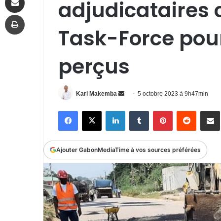
adjudicataires 
Imprimer
Task-Force pou
perçus
Envoyer
Karl Makemba
5 octobre 2023 à 9h47min
un
Facebook
X
Linkedin
Tumblr
Pinterest
Reddit
P
courriel
Ajouter GabonMediaTime à vos sources préférées