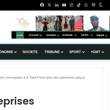
Facebook
X
Linkedin
YouTube
Instagram
TikTok
WhatsApp
Sidebar (
Swit
ONOMIE
SOCIETE
TRIBUNE
SPORT
+GMT
aires convoquées à la Task-Force pour des paiements perçus
eprises