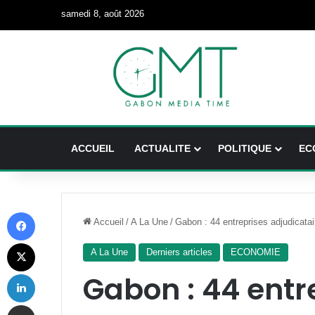
samedi 8, août 2026
ACCUEIL
ACTUALITE
POLITIQUE
EC
Facebook
Accueil
/
A La Une
/
Gabon : 44 entreprises adjudicat
X
A La Une
Derniers articles
ECONOMIE
Linkedin
Gabon : 44 entr
Partager par email