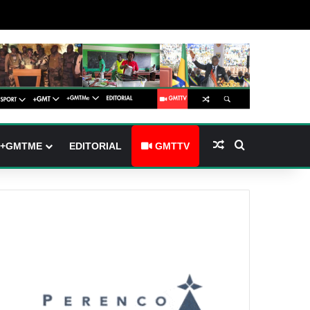
barre latérale)
ch skin
Article Aléatoire
Rechercher
+GMTME
EDITORIAL
GMTTV