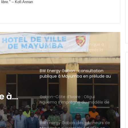
 libre." – Kofi Annan
de la Fonction publique
Congo-Brazzaville : polémique à
l’Ambassade de France après la
diffusion d’une vidéo jugée raciste
BW Energy Gabon : consultation
publique à Mayumba en prélude au
projet de gisement Bourdon
Gabon-Côte d’Ivoire : Oligui
Nguema s’imprègne du modèle de
développement Ivoirien
 Oligui
 du
BW Energy Gabon : les pêcheurs de
Mayumba désormais équipés en
ement
matériel professionnel
Gabon : le gouvernement prépare
une loi de programmation 2027-