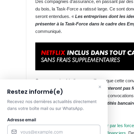
Des compagnies d’assurance, en passant par des f
du bois, la Task-Force a ratissé large. Ce sont donc 
seront entendues. «
Les entreprises dont les ide
présenter à la Task-Force dans le cadre des E
communiqué.
Ce communiqué indique par ailleurs que cette convo
×
entreprises citées «
qui ne se présenteront pas f
Restez informé(e)
procureur de la République
». Ces convocations 
Recevez nos dernières actualités directement
des paiements effectués par les entités bancair
dans votre boîte mail ou sur WhatsApp.
».
Adresse email
Notons que depuis la
prise du pouvoir par les forc
d’arrestations sur fond de
scandales financiers
. De