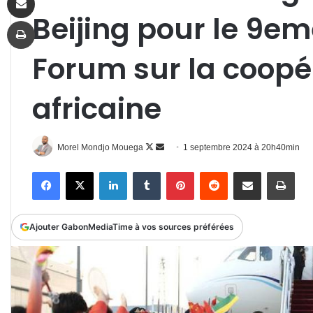
Beijing pour le 9
Imprimer
Forum sur la coopé
africaine
Follow
Envoyer
Morel Mondjo Mouega
1 septembre 2024 à 20h40min
on
un
Facebook
X
Linkedin
Tumblr
Pinterest
Reddit
Partager par email
Impr
X
courriel
Ajouter GabonMediaTime à vos sources préférées