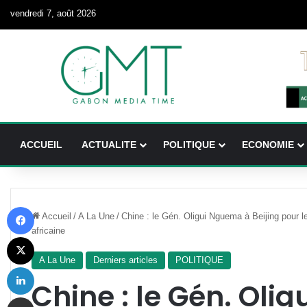
vendredi 7, août 2026
ACCUEIL
ACTUALITE
POLITIQUE
ECONOMIE
Facebook
Accueil
/
A La Une
/
Chine : le Gén. Oligui Nguema à Beijing pour 
africaine
X
A La Une
Derniers articles
POLITIQUE
Linkedin
Chine : le Gén. Oli
Partager par email