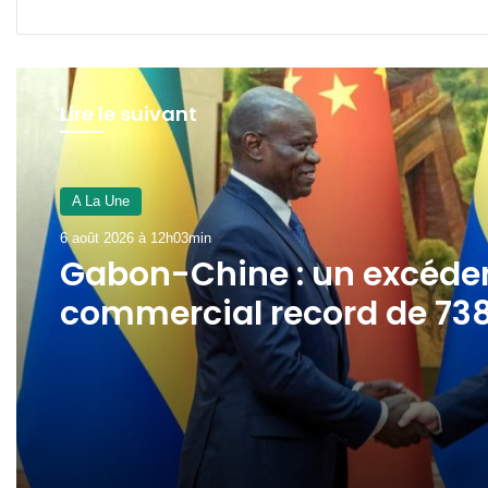
Lire le suivant
A La Une
5 août 2026 à 7h43min
Traite des êtres humains 
le Gabon se dote d’un
guide national pour
secourir les victimes