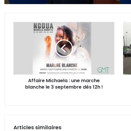
Affaire
Gab
Michaela
:
:
Mgr.
une
Jean
marche
Patr
blanche
Iba-
le
ba
3
exig
septembre
le
Affaire Michaela : une marche
dès
préf
blanche le 3 septembre dès 12h !
12h
de
!
la
scola
aux
pare
Articles similaires