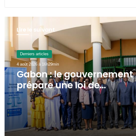
Lire le suivant
A La Une
4 août 2026 à 9h55min
Transport aérien : jusqu’à
52 480 FCFA de redevanc
R4 pour un aller-retour
Port-Gentil–Franceville