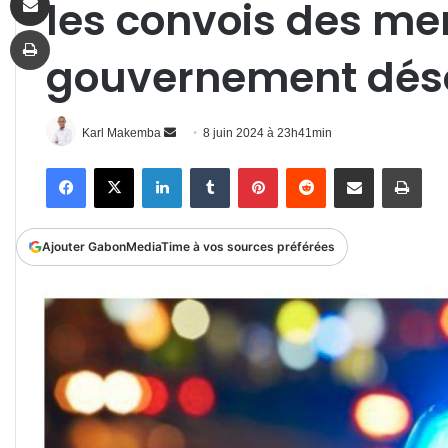
les convois des m
Imprimer
gouvernement déso
Envoyer
Karl Makemba
8 juin 2024 à 23h41min
un
Facebook
X
Linkedin
Tumblr
Pinterest
Reddit
Partager par email
Impr
courriel
Ajouter GabonMediaTime à vos sources préférées