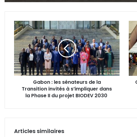
Gabon
Gab
:
:
les
la
sénateurs
dot,
de
une
la
prat
Transition
inter
invités
bien
à
répa
Gabon : les sénateurs de la
s’impliquer
Transition invités à s’impliquer dans
dans
la
la Phase II du projet BIODEV 2030
Phase
II
du
projet
BIODEV
Articles similaires
2030