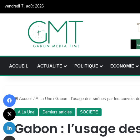
vendredi 7, août 2026
ACCUEIL
ACTUALITE
POLITIQUE
ECONOMIE
Facebook
Accueil
/
A La Une
/
Gabon : l’usage des sirènes par les convois 
X
A La Une
Derniers articles
SOCIETE
Linkedin
Gabon : l’usage des
Partager par email