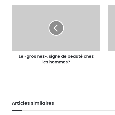
Le
Cent
«gros
multi
nez»,
de
signe
M've
de
20
beauté
étud
chez
excl
les
pour
hommes?
«van
Le «gros nez», signe de beauté chez
et
les hommes?
con
d'alc
Articles similaires