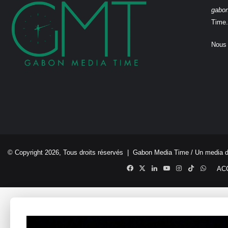
gabo
Time.
Nous 
© Copyright 2026, Tous droits réservés |
Gabon Media Time
/ Un media 
Facebook
X
Linkedin
YouTube
Instagram
TikTok
Whats
AC