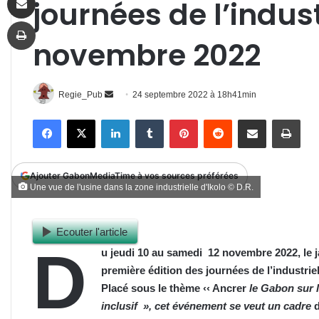
journées de l’indust
Imprimer
novembre 2022
Envoyer
Regie_Pub
24 septembre 2022 à 18h41min
un
Facebook
X
Linkedin
Tumblr
Pinterest
Reddit
Partager par email
Impr
courriel
Ajouter GabonMediaTime à vos sources préférées
Une vue de l'usine dans la zone industrielle d'Ikolo © D.R.
Ecouter l'article
D
u jeudi 10 au samedi 12 novembre 2022, le ja
première édition des journées de l’industriel
Placé sous le thème ‹‹ Ancrer
le Gabon sur l
inclusif », cet événement se veut un cadre
d