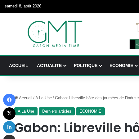
samedi 8, août 2026
ACCUEIL
ACTUALITE
POLITIQUE
ECONOMIE
Facebook
Accueil
/
A La Une
/
Gabon: Libreville hôte des journées de l’indus
X
A La Une
Derniers articles
ECONOMIE
Linkedin
Gabon: Libreville h
Partager par email