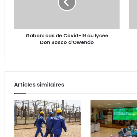
19
CAC
au
rejoi
lycée
l'Ude
Don
avec
Bosco
arm
Gabon: cas de Covid-19 au lycée
d’Owendo
et
Don Bosco d’Owendo
baga
Articles similaires