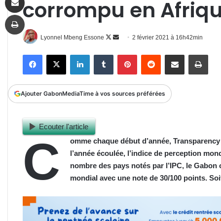
corrompu en Afriqu
Imprimer
Follow
Envoyer
Lyonnel Mbeng Essone
2 février 2021 à 16h42min
on
un
Facebook
X
Linkedin
Tumblr
Pinterest
Reddit
Partager par email
Impr
X
courriel
Ajouter GabonMediaTime à vos sources préférées
Ecouter l'article
C
omme chaque début d’année, Transparency i
l’année écoulée, l’indice de perception mond
nombre des pays notés par l’IPC, le Gabon 
mondial avec une note de 30/100 points. Soi