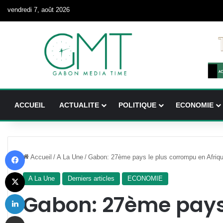
vendredi 7, août 2026
ACCUEIL
ACTUALITE
POLITIQUE
ECONOMIE
Facebook
Accueil
/
A La Une
/
Gabon: 27ème pays le plus corrompu en Afriq
X
A La Une
Derniers articles
ECONOMIE
Linkedin
Gabon: 27ème pays
Partager par email